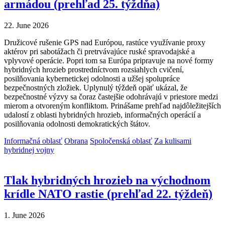
armádou (prehľad 25. týždňa)
22. June 2026
Družicové rušenie GPS nad Európou, rastúce využívanie proxy
aktérov pri sabotážach či pretrvávajúce ruské spravodajské a
vplyvové operácie. Popri tom sa Európa pripravuje na nové formy
hybridných hrozieb prostredníctvom rozsiahlych cvičení,
posilňovania kybernetickej odolnosti a užšej spolupráce
bezpečnostných zložiek. Uplynulý týždeň opäť ukázal, že
bezpečnostné výzvy sa čoraz častejšie odohrávajú v priestore medzi
mierom a otvoreným konfliktom. Prinášame prehľad najdôležitejších
udalostí z oblasti hybridných hrozieb, informačných operácií a
posilňovania odolnosti demokratických štátov.
Informačná oblasť
Obrana
Spoločenská oblasť
Za kulisami
hybridnej vojny
Tlak hybridných hrozieb na východnom
krídle NATO rastie (prehľad 22. týždeň)
1. June 2026