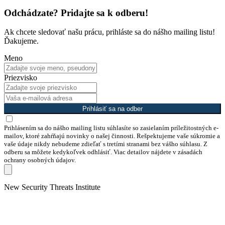
Odchádzate? Pridajte sa k odberu!
Ak chcete sledovať našu prácu, prihláste sa do nášho mailing listu!
Ďakujeme.
Meno
Priezvisko
Prihlásiť sa na odber
Prihlásením sa do nášho mailing listu súhlasíte so zasielaním príležitostných e-
mailov, ktoré zahŕňajú novinky o našej činnosti. Rešpektujeme vaše súkromie a
vaše údaje nikdy nebudeme zdieľať s tretími stranami bez vášho súhlasu. Z
odberu sa môžete kedykoľvek odhlásiť. Viac detailov nájdete v zásadách
ochrany osobných údajov.
Skip
New Security Threats Institute
to
content