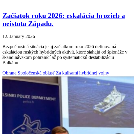
Začiatok roku 2026: eskalácia hrozieb a
neistota Západu.
12. January 2026
Bezpečnostná situácia je aj začiatkom roku 2026 definovaná
eskaláciou ruských hybridných aktivít, ktoré siahajú od špionáže v
škandinávskom pohraničí až po systematickú destabilizáciu
Balkánu.
Obrana
Spoločenská oblasť
Za kulisami hybridnej vojny