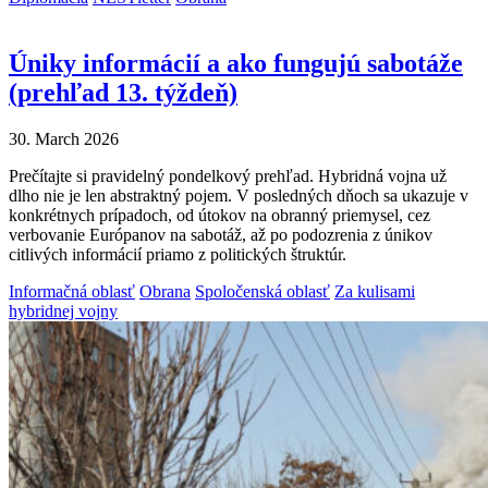
Úniky informácií a ako fungujú sabotáže
(prehľad 13. týždeň)
30. March 2026
Prečítajte si pravidelný pondelkový prehľad. Hybridná vojna už
dlho nie je len abstraktný pojem. V posledných dňoch sa ukazuje v
konkrétnych prípadoch, od útokov na obranný priemysel, cez
verbovanie Európanov na sabotáž, až po podozrenia z únikov
citlivých informácií priamo z politických štruktúr.
Informačná oblasť
Obrana
Spoločenská oblasť
Za kulisami
hybridnej vojny