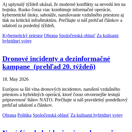
Aj uplynulý týždeň ukázal, že moderné konflikty sa nevedú len na
bojisku. Rusko čoraz viac kombinuje informačné operácie,
kybernetické útoky, sabotáže, narušovanie vzdušného priestoru aj
tlak na kritickú infraštruktúru. Prečítajte si náš prehľad článkov a
udalostí za posledný týždeň,
Kybernetický priestor
Obrana
Spoločenská oblasť
Za kulisami
hybridnej vojny
Dronové incidenty a dezinformačné
kampane (prehľad 20. týždeň)
18. May 2026
Európou sa šíri vlna dronových incidentov, narušení vzdušného
priestoru a hybridných operácií, ktoré čoraz otvorenejšie testujú
pripravenosť štátov NATO. Prečítajte si náš pravidelný pondelkový
prehľad udalostí a článkov.
Obrana
Politika
Spoločenská oblasť
Za kulisami hybridnej vojny