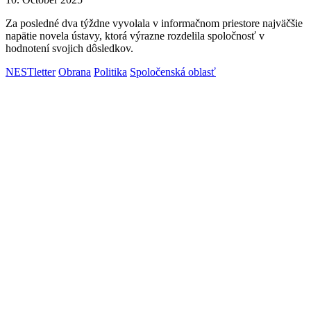
Za posledné dva týždne vyvolala v informačnom priestore najväčšie
napätie novela ústavy, ktorá výrazne rozdelila spoločnosť v
hodnotení svojich dôsledkov.
NESTletter
Obrana
Politika
Spoločenská oblasť