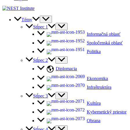
Témy
Stĺpec 1
Informačná oblasť
Spoločenská oblasť
Politika
Stĺpec 2
Diplomacia
Ekonomika
Infraštruktúra
Stĺpec 3
Kultúra
Kybernetický priestor
Obrana
Stĺpec 4