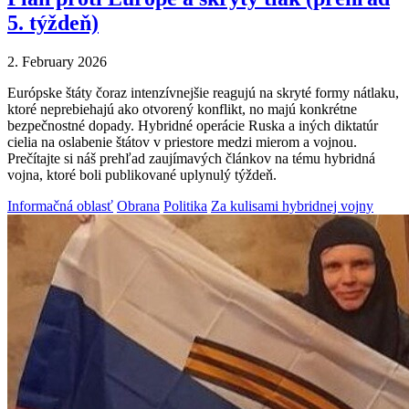
5. týždeň)
2. February 2026
Európske štáty čoraz intenzívnejšie reagujú na skryté formy nátlaku,
ktoré neprebiehajú ako otvorený konflikt, no majú konkrétne
bezpečnostné dopady. Hybridné operácie Ruska a iných diktatúr
cielia na oslabenie štátov v priestore medzi mierom a vojnou.
Prečítajte si náš prehľad zaujímavých článkov na tému hybridná
vojna, ktoré boli publikované uplynulý týždeň.
Informačná oblasť
Obrana
Politika
Za kulisami hybridnej vojny