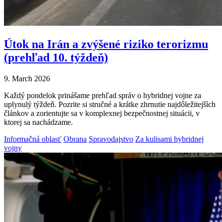
Útok na Irán a zvýšené riziko terorizmu
(prehľad 10. týždeň)
9. March 2026
Každý pondelok prinášame prehľad správ o hybridnej vojne za
uplynulý týždeň. Pozrite si stručné a krátke zhrnutie najdôležitejších
článkov a zorientujte sa v komplexnej bezpečnostnej situácii, v
ktorej sa nachádzame.
Informačná oblasť
Obrana
Spravodajstvo
Za kulisami hybridnej
vojny