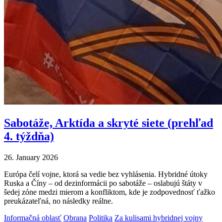
Sabotáže, Arktída a skryté siete (prehľad
4. týždňa)
26. January 2026
Európa čelí vojne, ktorá sa vedie bez vyhlásenia. Hybridné útoky
Ruska a Číny – od dezinformácii po sabotáže – oslabujú štáty v
šedej zóne medzi mierom a konfliktom, kde je zodpovednosť ťažko
preukázateľná, no následky reálne.
Informačná oblasť
Obrana
Politika
Za kulisami hybridnej vojny