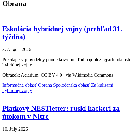
Obrana
Eskalácia hybridnej vojny (prehľad 31.
týždňa)
3. August 2026
Prečítajte si pravidelný pondelkový prehľad najdôležitejších udalostí
hybridnej vojny.
Obrázok: Aciarium, CC BY 4.0
, via Wikimedia Commons
Informačná oblasť
Obrana
Spoločenská oblasť
Za kulisami
hybridnej vojny
Piatkový NESTletter: ruskí hackeri za
útokom v Nitre
10. July 2026