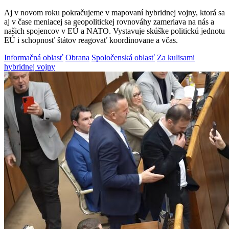
Aj v novom roku pokračujeme v mapovaní hybridnej vojny, ktorá sa
aj v čase meniacej sa geopolitickej rovnováhy zameriava na nás a
našich spojencov v EÚ a NATO. Vystavuje skúške politickú jednotu
EÚ i schopnosť štátov reagovať koordinovane a včas.
Informačná oblasť
Obrana
Spoločenská oblasť
Za kulisami
hybridnej vojny