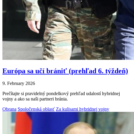
Európa sa učí brániť (prehľad 6. týždeň)
9. February 2026
Prečítajte si pravidelný pondelkový prehľad udalostí hybridnej
vojny a ako sa naši partneri bránia.
Obrana
Spoločenská oblasť
Za kulisami hybridnej vojny