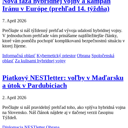
Nová fáza hybridnej vojny a kampaň
Iránu v Európe (prehľad 14. týždňa)
7. April 2026
Prečítajte si náš týždenný prehľad vývoja udalostí hybridnej vojny.
V jednoduchom prehľade vám prinášame najdôležitejšie články,
ktoré vám pomôžu pochopiť komplikovanú bezpečnostnú situáciu v
ktorej žijeme.
Informačná oblasť
Kybernetický priestor
Obrana
Spoločenská
oblasť
Za kulisami hybridnej vojny
Piatkový NESTletter: voľby v Maďarsku
a útok v Pardubiciach
2. April 2026
Prečítajte si náš pravidelný prehľad toho, ako vplýva hybridná vojna
na Slovensko. Náš článok nájdete aj v tlačenej verzii časopisu
Týždeň.
Diplomacia
NESTletter
Obrana