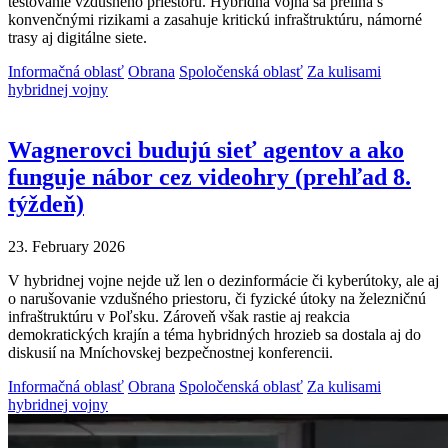
testovanie vzdušného priestoru. Hybridná vojna sa prelína s
konvenčnými rizikami a zasahuje kritickú infraštruktúru, námorné
trasy aj digitálne siete.
Informačná oblasť
Obrana
Spoločenská oblasť
Za kulisami
hybridnej vojny
Wagnerovci budujú sieť agentov a ako
funguje nábor cez videohry (prehľad 8.
týždeň)
23. February 2026
V hybridnej vojne nejde už len o dezinformácie či kyberútoky, ale aj
o narušovanie vzdušného priestoru, či fyzické útoky na železničnú
infraštruktúru v Poľsku. Zároveň však rastie aj reakcia
demokratických krajín a téma hybridných hrozieb sa dostala aj do
diskusií na Mníchovskej bezpečnostnej konferencii.
Informačná oblasť
Obrana
Spoločenská oblasť
Za kulisami
hybridnej vojny