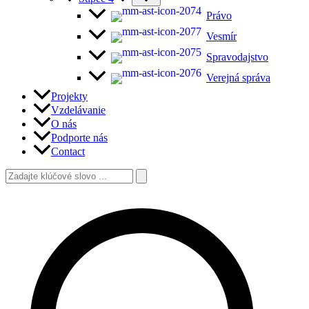
Právo
Vesmír
Spravodajstvo
Verejná správa
Projekty
Vzdelávanie
O nás
Podporte nás
Contact
Search
for:
Search