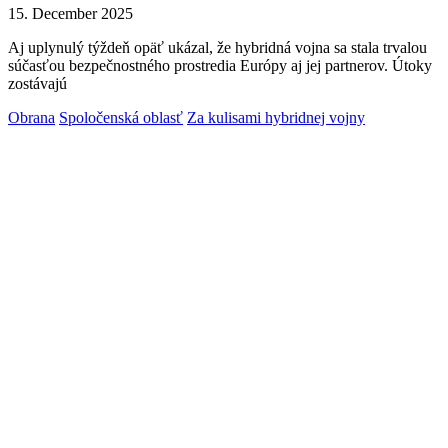
15. December 2025
Aj uplynulý týždeň opäť ukázal, že hybridná vojna sa stala trvalou
súčasťou bezpečnostného prostredia Európy aj jej partnerov. Útoky
zostávajú
Obrana
Spoločenská oblasť
Za kulisami hybridnej vojny