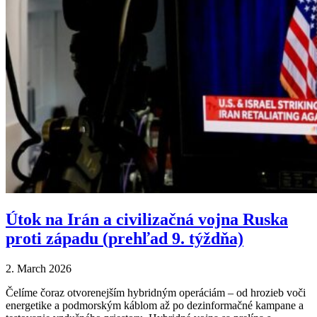
Útok na Irán a civilizačná vojna Ruska
proti západu (prehľad 9. týždňa)
2. March 2026
Čelíme čoraz otvorenejším hybridným operáciám – od hrozieb voči
energetike a podmorským káblom až po dezinformačné kampane a