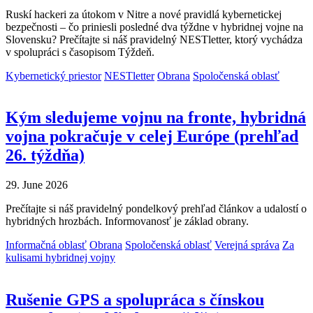
Ruskí hackeri za útokom v Nitre a nové pravidlá kybernetickej
bezpečnosti – čo priniesli posledné dva týždne v hybridnej vojne na
Slovensku? Prečítajte si náš pravidelný NESTletter, ktorý vychádza
v spolupráci s časopisom Týždeň.
Kybernetický priestor
NESTletter
Obrana
Spoločenská oblasť
Kým sledujeme vojnu na fronte, hybridná
vojna pokračuje v celej Európe (prehľad
26. týždňa)
29. June 2026
Prečítajte si náš pravidelný pondelkový prehľad článkov a udalostí o
hybridných hrozbách. Informovanosť je základ obrany.
Informačná oblasť
Obrana
Spoločenská oblasť
Verejná správa
Za
kulisami hybridnej vojny
Rušenie GPS a spolupráca s čínskou