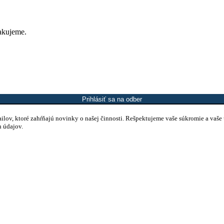
Ďakujeme.
Prihlásiť sa na odber
mailov, ktoré zahŕňajú novinky o našej činnosti. Rešpektujeme vaše súkromie a vaše
h údajov.