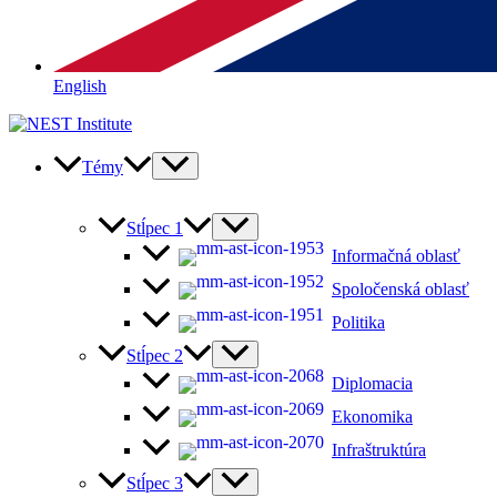
English
Témy
Stĺpec 1
Informačná oblasť
Spoločenská oblasť
Politika
Stĺpec 2
Diplomacia
Ekonomika
Infraštruktúra
Stĺpec 3