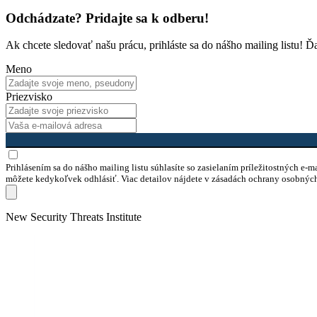
Odchádzate? Pridajte sa k odberu!
Ak chcete sledovať našu prácu, prihláste sa do nášho mailing listu! 
Meno
Priezvisko
Prihlásením sa do nášho mailing listu súhlasíte so zasielaním príležitostných e-
môžete kedykoľvek odhlásiť. Viac detailov nájdete v zásadách ochrany osobnýc
Skip
New Security Threats Institute
to
content