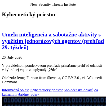
New Security Threats Institute
Kybernetický priestor
Umelá inteligencia a sabotážne aktivity s
využitím jednorázových agentov (prehľad
29. týždeň)
20. July 2026
V pravidelnom pondelkovom prehľade prinášame prehľad udalostí
v hybridnej vojne za uplynulý týždeň.
Obrázok: Jernej Furman from Slovenia, CC BY 2.0
, via Wikimedia
Commons
Informačná oblasť
Kybernetický priestor
Spoločenská oblasť
Za
kulisami hybridnej vojny