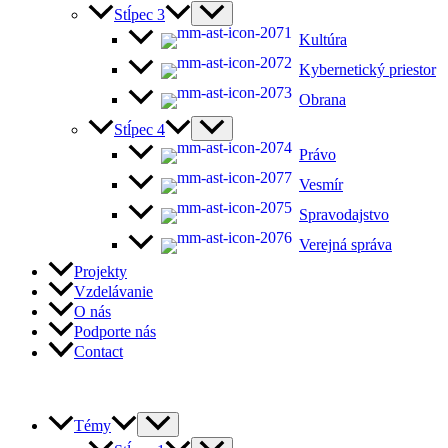
Stĺpec 3
Kultúra
Kybernetický priestor
Obrana
Stĺpec 4
Právo
Vesmír
Spravodajstvo
Verejná správa
Projekty
Vzdelávanie
O nás
Podporte nás
Contact
Témy