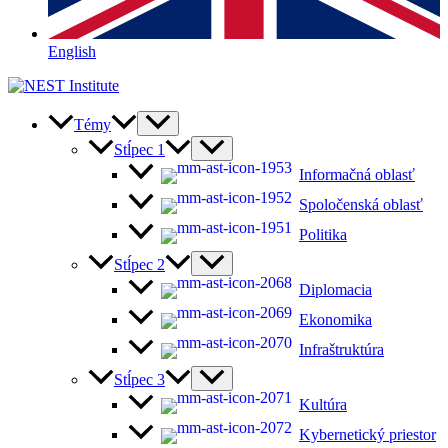
English
Témy
Stĺpec 1
Informačná oblasť
Spoločenská oblasť
Politika
Stĺpec 2
Diplomacia
Ekonomika
Infraštruktúra
Stĺpec 3
Kultúra
Kybernetický priestor