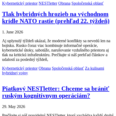
Kybernetický priestor
NESTletter
Obrana
Spoločenská oblasť
Tlak hybridných hrozieb na východnom
krídle NATO rastie (prehľad 22. týždeň)
1. June 2026
Aj uplynulý týždeň ukázal, že moderné konflikty sa nevedú len na
bojisku. Rusko čoraz viac kombinuje informačné operácie,
kybernetické útoky, sabotáže, narušovanie vzdušného priestoru aj
tlak na kritickú infraštruktúru. Prečítajte si náš prehľad článkov a
udalostí za posledný týždeň,
Kybernetický priestor
Obrana
Spoločenská oblasť
Za kulisami
hybridnej vojny
Piatkový NESTletter: Chceme sa brániť
ruským kognitívnym operáciám?
29. May 2026
Prečítajte si náš pravidelný NESTletter, ktorý vychádza každý druhý