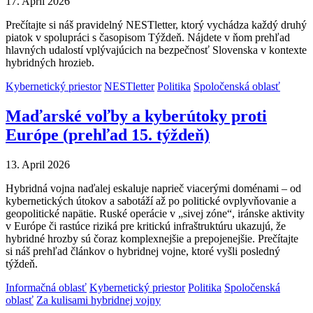
17. April 2026
Prečítajte si náš pravidelný NESTletter, ktorý vychádza každý druhý
piatok v spolupráci s časopisom Týždeň. Nájdete v ňom prehľad
hlavných udalostí vplývajúcich na bezpečnosť Slovenska v kontexte
hybridných hrozieb.
Kybernetický priestor
NESTletter
Politika
Spoločenská oblasť
Maďarské voľby a kyberútoky proti
Európe (prehľad 15. týždeň)
13. April 2026
Hybridná vojna naďalej eskaluje naprieč viacerými doménami – od
kybernetických útokov a sabotáží až po politické ovplyvňovanie a
geopolitické napätie. Ruské operácie v „sivej zóne“, iránske aktivity
v Európe či rastúce riziká pre kritickú infraštruktúru ukazujú, že
hybridné hrozby sú čoraz komplexnejšie a prepojenejšie. Prečítajte
si náš prehľad článkov o hybridnej vojne, ktoré vyšli posledný
týždeň.
Informačná oblasť
Kybernetický priestor
Politika
Spoločenská
oblasť
Za kulisami hybridnej vojny