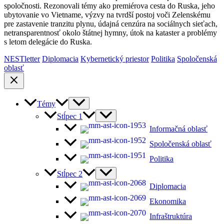
spoločnosti. Rezonovali témy ako premiérova cesta do Ruska, jeho
ubytovanie vo Vietname, výzvy na tvrdší postoj voči Zelenskému
pre zastavenie tranzitu plynu, údajná cenzúra na sociálnych sieťach,
netransparentnosť okolo štátnej hymny, útok na kataster a problémy
s letom delegácie do Ruska.
NESTletter
Diplomacia
Kybernetický priestor
Politika
Spoločenská
oblasť
Témy
Stĺpec 1
Informačná oblasť
Spoločenská oblasť
Politika
Stĺpec 2
Diplomacia
Ekonomika
Infraštruktúra