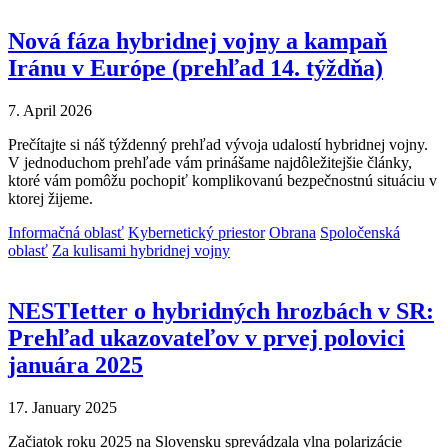
Nová fáza hybridnej vojny a kampaň
Iránu v Európe (prehľad 14. týždňa)
7. April 2026
Prečítajte si náš týždenný prehľad vývoja udalostí hybridnej vojny.
V jednoduchom prehľade vám prinášame najdôležitejšie články,
ktoré vám pomôžu pochopiť komplikovanú bezpečnostnú situáciu v
ktorej žijeme.
Informačná oblasť
Kybernetický priestor
Obrana
Spoločenská
oblasť
Za kulisami hybridnej vojny
NESTIetter o hybridných hrozbách v SR:
Prehľad ukazovateľov v prvej polovici
januára 2025
17. January 2025
Začiatok roku 2025 na Slovensku sprevádzala vlna polarizácie