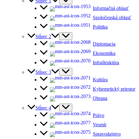
Stĺpec 1
Informačná oblasť
Spoločenská oblasť
Politika
Stĺpec 2
Diplomacia
Ekonomika
Infraštruktúra
Stĺpec 3
Kultúra
Kybernetický priestor
Obrana
Stĺpec 4
Právo
Vesmír
Spravodajstvo