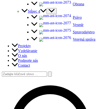
Obrana
Stĺpec 4
Právo
Vesmír
Spravodajstvo
Verejná správa
Projekty
Vzdelávanie
O nás
Podporte nás
Contact
Search
for:
Search