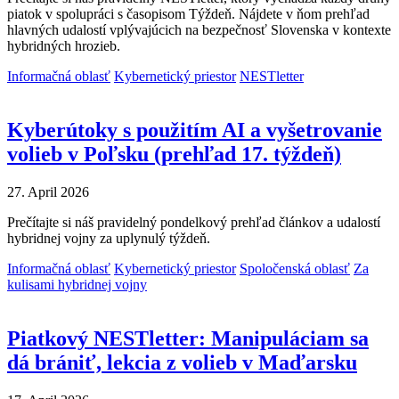
piatok v spolupráci s časopisom Týždeň. Nájdete v ňom prehľad
hlavných udalostí vplývajúcich na bezpečnosť Slovenska v kontexte
hybridných hrozieb.
Informačná oblasť
Kybernetický priestor
NESTletter
Kyberútoky s použitím AI a vyšetrovanie
volieb v Poľsku (prehľad 17. týždeň)
27. April 2026
Prečítajte si náš pravidelný pondelkový prehľad článkov a udalostí
hybridnej vojny za uplynulý týždeň.
Informačná oblasť
Kybernetický priestor
Spoločenská oblasť
Za
kulisami hybridnej vojny
Piatkový NESTletter: Manipuláciam sa
dá brániť, lekcia z volieb v Maďarsku