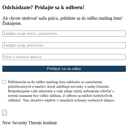
Odchádzate? Pridajte sa k odberu!
Ak chcete sledovať našu prácu, prihláste sa do nášho mailing listu!
Ďakujeme.
Prihlásiť sa na odber
Prihlásením sa do nášho mailing listu súhlasíte so zasielaním
príležitostných e-mailov, ktoré zahŕňajú novinky o našej činnosti.
Rešpektujeme vaše súkromie a vaše údaje nikdy nebudeme zdieľať s
tretími stranami bez vášho súhlasu. Z odberu sa môžete kedykoľvek
odhlásiť. Viac detailov nájdete v zásadách ochrany osobných údajov.
Skip
New Security Threats Institute
to