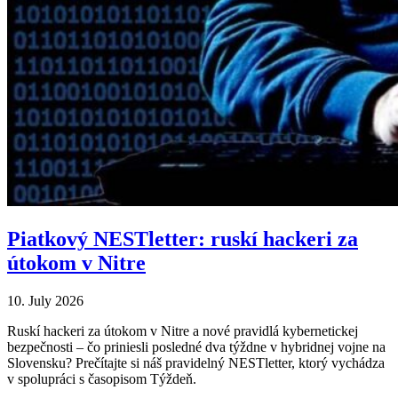
Piatkový NESTletter: ruskí hackeri za
útokom v Nitre
10. July 2026
Ruskí hackeri za útokom v Nitre a nové pravidlá kybernetickej
bezpečnosti – čo priniesli posledné dva týždne v hybridnej vojne na
Slovensku? Prečítajte si náš pravidelný NESTletter, ktorý vychádza
v spolupráci s časopisom Týždeň.