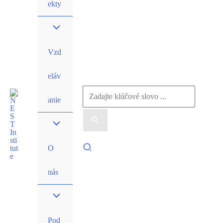
ekty
Vzd
eláv
Search
anie
for:
Search
O
nás
Pod