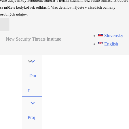
vaše údaje nikdy nebudeme zdieľať s tretími stranami bez vášho súhlasu. Z odberu
sa môžete kedykoľvek odhlásiť. Viac detailov nájdete v zásadách ochrany
osobných údajov.
Skip
Slovensky
New Security Threats Institute
to
English
content
Tém
y
Proj