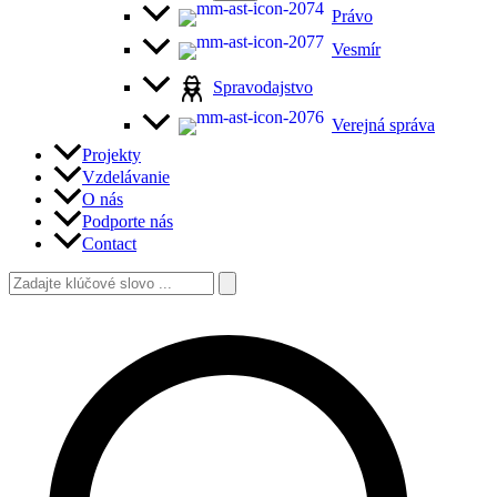
Právo
Vesmír
Spravodajstvo
Verejná správa
Projekty
Vzdelávanie
O nás
Podporte nás
Contact
Search
for:
Search