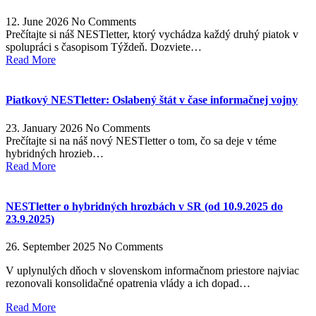
12. June 2026
No Comments
Prečítajte si náš NESTletter, ktorý vychádza každý druhý piatok v
spolupráci s časopisom Týždeň. Dozviete…
Read More
Piatkový NESTletter: Oslabený štát v čase informačnej vojny
23. January 2026
No Comments
Prečítajte si na náš nový NESTletter o tom, čo sa deje v téme
hybridných hrozieb…
Read More
NESTletter o hybridných hrozbách v SR (od 10.9.2025 do
23.9.2025)
26. September 2025
No Comments
V uplynulých dňoch v slovenskom informačnom priestore najviac
rezonovali konsolidačné opatrenia vlády a ich dopad…
Read More