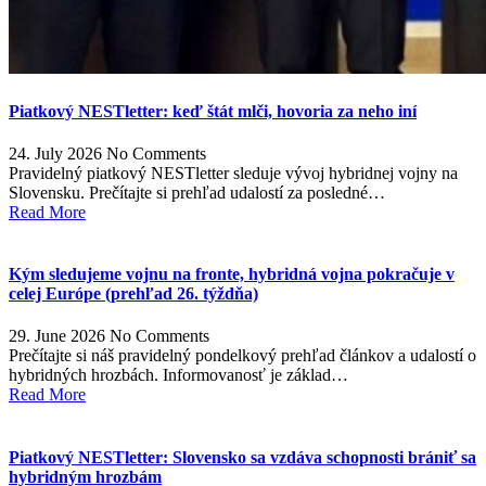
Piatkový NESTletter: keď štát mlči, hovoria za neho iní
24. July 2026
No Comments
Pravidelný piatkový NESTletter sleduje vývoj hybridnej vojny na
Slovensku. Prečítajte si prehľad udalostí za posledné…
Read More
Kým sledujeme vojnu na fronte, hybridná vojna pokračuje v
celej Európe (prehľad 26. týždňa)
29. June 2026
No Comments
Prečítajte si náš pravidelný pondelkový prehľad článkov a udalostí o
hybridných hrozbách. Informovanosť je základ…
Read More
Piatkový NESTletter: Slovensko sa vzdáva schopnosti brániť sa
hybridným hrozbám