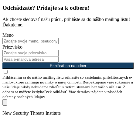
Odchádzate? Pridajte sa k odberu!
Ak chcete sledovať našu prácu, prihláste sa do nášho mailing listu!
Ďakujeme.
Meno
Priezvisko
Prihlásiť sa na odber
Prihlásením sa do nášho mailing listu súhlasíte so zasielaním príležitostných e-
mailov, ktoré zahŕňajú novinky o našej činnosti. Rešpektujeme vaše súkromie a
vaše údaje nikdy nebudeme zdieľať s tretími stranami bez vášho súhlasu. Z
odberu sa môžete kedykoľvek odhlásiť. Viac detailov nájdete v zásadách
ochrany osobných údajov.
Skip
New Security Threats Institute
to
content