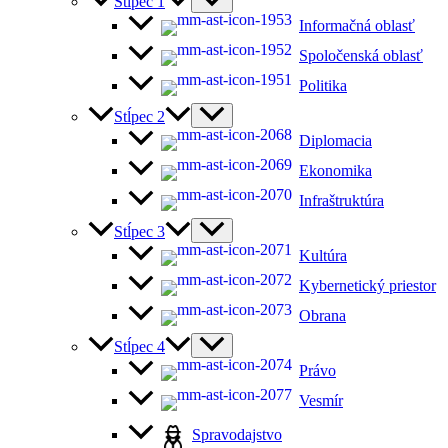
Stĺpec 1
Informačná oblasť
Spoločenská oblasť
Politika
Stĺpec 2
Diplomacia
Ekonomika
Infraštruktúra
Stĺpec 3
Kultúra
Kybernetický priestor
Obrana
Stĺpec 4
Právo
Vesmír
Spravodajstvo