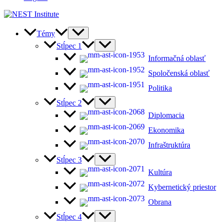
Témy
Stĺpec 1
Informačná oblasť
Spoločenská oblasť
Politika
Stĺpec 2
Diplomacia
Ekonomika
Infraštruktúra
Stĺpec 3
Kultúra
Kybernetický priestor
Obrana
Stĺpec 4