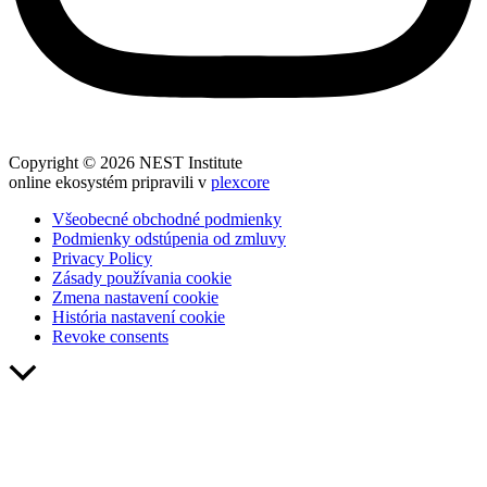
Copyright © 2026 NEST Institute
online ekosystém pripravili v
plexcore
Všeobecné obchodné podmienky
Podmienky odstúpenia od zmluvy
Privacy Policy
Zásady používania cookie
Zmena nastavení cookie
História nastavení cookie
Revoke consents
Scroll
to
Top