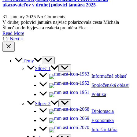
ukazovateľov v druhej polovici januára 2025
31. January 2025
No Comments
V druhej polovici januára najviac polarizovala cesta Michala
Šimečku do Kyjeva a reakcia premiéra Fica…
Read More
1
2
Next »
Témy
Stĺpec 1
Informačná oblasť
Spoločenská oblasť
Politika
Stĺpec 2
Diplomacia
Ekonomika
Infraštruktúra