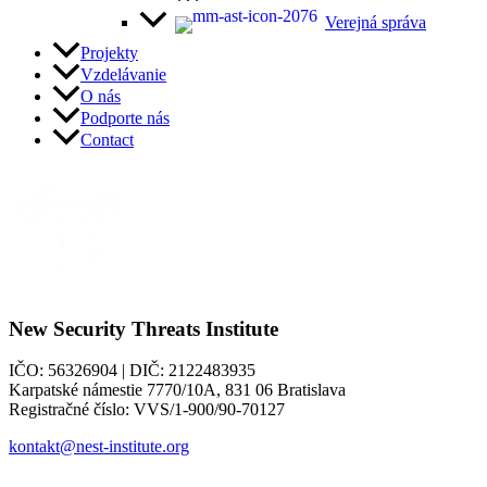
Verejná správa
Projekty
Vzdelávanie
O nás
Podporte nás
Contact
New Security Threats Institute
IČO: 56326904 | DIČ: 2122483935
Karpatské námestie 7770/10A, 831 06 Bratislava
Registračné číslo: VVS/1-900/90-70127
kontakt@nest-institute.org