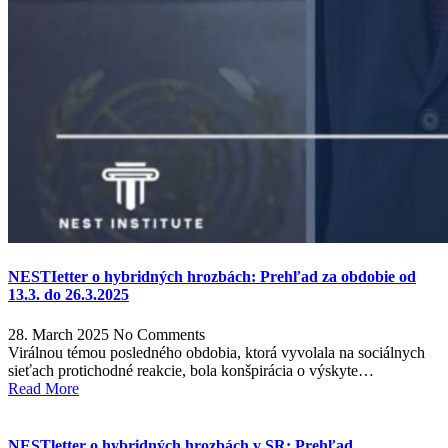
NESTIetter o hybridných hrozbách: Prehľad za obdobie od
13.3. do 26.3.2025
28. March 2025
No Comments
Virálnou témou posledného obdobia, ktorá vyvolala na sociálnych
sieťach protichodné reakcie, bola konšpirácia o výskyte…
Read More
NESTletter o hybridných hrozbách v SR: Prehľad