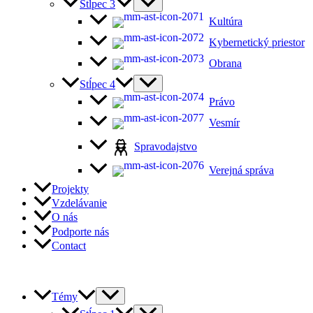
Stĺpec 3
Kultúra
Kybernetický priestor
Obrana
Stĺpec 4
Právo
Vesmír
Spravodajstvo
Verejná správa
Projekty
Vzdelávanie
O nás
Podporte nás
Contact
Témy