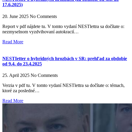
17.6.2025)
20. June 2025
No Comments
Report v pdf nájdete tu. V tomto vydaní NESTlettra sa dočítate o:
nezmyselnom vyzdvihovaní autokracií…
Read More
NESTIetter o hybridných hrozbách v SR: prehľad za obdobie
od 9.4. do 23.4.2025
25. April 2025
No Comments
Verzia v pdf tu. V tomto vydaní NESTlettra sa dočítate o: témach,
ktoré za posledné…
Read More