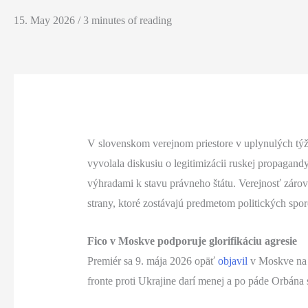
15. May 2026
/
3 minutes of reading
V slovenskom verejnom priestore v uplynulých týž
vyvolala diskusiu o legitimizácii ruskej propagand
výhradami k stavu právneho štátu. Verejnosť zárov
strany, ktoré zostávajú predmetom politických spor
Fico v Moskve podporuje glorifikáciu agresie
Premiér sa 9. mája 2026 opäť
objavil
v Moskve na o
fronte proti Ukrajine darí menej a po páde Orbána