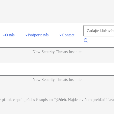
Search
for:
O nás
Podporte nás
Contact
Search
New Security Threats Institute
New Security Threats Institute
e
hý piatok v spolupráci s časopisom Týždeň. Nájdete v ňom prehľad hla