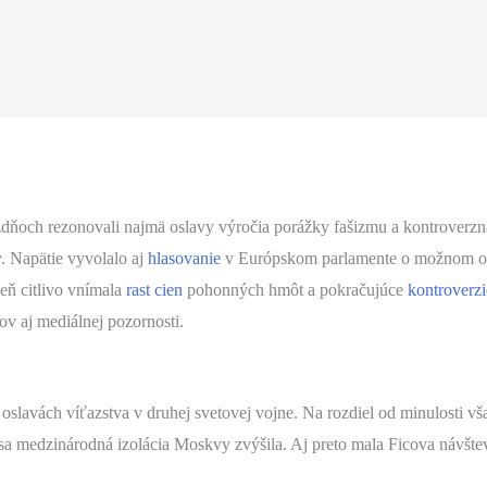
dňoch rezonovali najmä oslavy výročia porážky fašizmu a kontroverzn
y. Napätie vyvolalo aj
hlasovanie
v Európskom parlamente o možnom obm
eň citlivo vnímala
rast cien
pohonných hmôt a pokračujúce
kontroverzi
ov aj mediálnej pozornosti.
slavách víťazstva v druhej svetovej vojne. Na rozdiel od minulosti však
 sa medzinárodná izolácia Moskvy zvýšila. Aj preto mala Ficova návšt