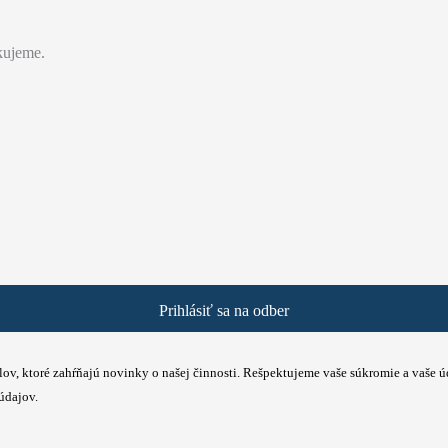
akujeme.
Prihlásiť sa na odber
ailov, ktoré zahŕňajú novinky o našej činnosti. Rešpektujeme vaše súkromie a vaše 
údajov.