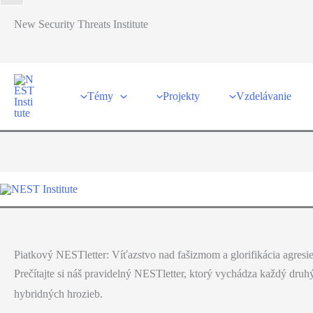
Skip
New Security Threats Institute
to
content
Témy
Projekty
Vzdelávanie
Piatkový NESTletter: Víťazstvo nad fašizmom a glorifikácia agresi
Prečítajte si náš pravidelný NESTletter, ktorý vychádza každý dru
hybridných hrozieb.