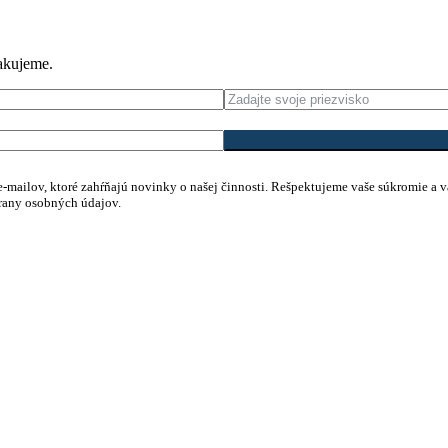
Ďakujeme.
h e-mailov, ktoré zahŕňajú novinky o našej činnosti. Rešpektujeme vaše súkromie a 
hrany osobných údajov.