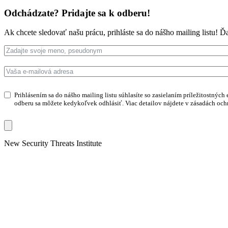
Odchádzate? Pridajte sa k odberu!
Ak chcete sledovať našu prácu, prihláste sa do nášho mailing listu! 
Prihlásením sa do nášho mailing listu súhlasíte so zasielaním príležitostnýc
odberu sa môžete kedykoľvek odhlásiť. Viac detailov nájdete v zásadách oc
Skip
New Security Threats Institute
to
content