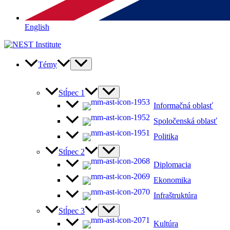
English
Témy
Stĺpec 1
Informačná oblasť
Spoločenská oblasť
Politika
Stĺpec 2
Diplomacia
Ekonomika
Infraštruktúra
Stĺpec 3
Kultúra