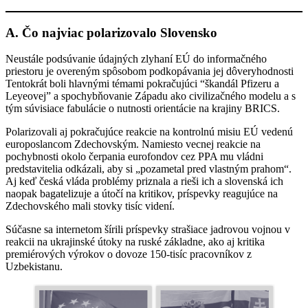
A. Čo najviac polarizovalo Slovensko
Neustále podsúvanie údajných zlyhaní EÚ do informačného
priestoru je overeným spôsobom podkopávania jej dôveryhodnosti
Tentokrát boli hlavnými témami pokračujúci “škandál Pfizeru a
Leyeovej” a spochybňovanie Západu ako civilizačného modelu a s
tým súvisiace fabulácie o nutnosti orientácie na krajiny BRICS.
Polarizovali aj pokračujúce reakcie na kontrolnú misiu EÚ vedenú
europoslancom Zdechovským. Namiesto vecnej reakcie na
pochybnosti okolo čerpania eurofondov cez PPA mu vládni
predstavitelia odkázali, aby si „pozametal pred vlastným prahom“.
Aj keď česká vláda problémy priznala a rieši ich a slovenská ich
naopak bagatelizuje a útočí na kritikov, príspevky reagujúce na
Zdechovského mali stovky tisíc videní.
Súčasne sa internetom šírili príspevky strašiace jadrovou vojnou v
reakcii na ukrajinské útoky na ruské základne, ako aj kritika
premiérových výrokov o dovoze 150-tisíc pracovníkov z
Uzbekistanu.