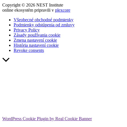
Copyright © 2026 NEST Institute
online ekosystém pripravili v
plexcore
Všeobecné obchodné podmienky
Podmienky odstúpenia od zmluvy
Privacy Policy
Zásady používania cookie
Zmena nastavení cookie
História nastavení cookie
Revoke consents
Scroll
to
Top
WordPress Cookie Plugin by Real Cookie Banner