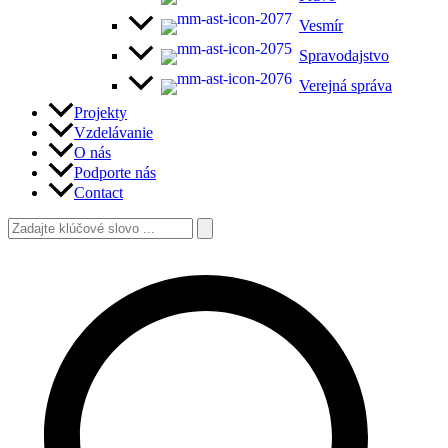
Vesmír
Spravodajstvo
Verejná správa
Projekty
Vzdelávanie
O nás
Podporte nás
Contact
Search
for:
Search