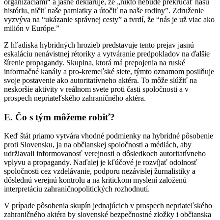
organizáciami“ a jasne deklaruje, že „nikto nebude prekrúcať našu
históriu, ničiť naše pamiatky a útočiť na naše rodiny”. Združenie
vyzvýva na “ukázanie správnej cesty” a tvrdí, že “nás je už viac ako
milión v Európe.”
Z hľadiska hybridných hrozieb predstavuje tento prejav jasnú
eskaláciu nenávistnej rétoriky a vytváranie predpokladov na ďalšie
šírenie propagandy. Skupina, ktorá má prepojenia na ruské
informačné kanály a pro-kremeľské siete, týmto oznamom posilňuje
svoje postavenie ako autoritatívneho aktéra. To môže slúžiť na
neskoršie aktivity v reálnom svete proti časti spoločnosti a v
prospech nepriateľského zahraničného aktéra.
E.
Čo s tým môžeme robiť?
Keď štát priamo vytvára vhodné podmienky na hybridné pôsobenie
proti Slovensku, ja na občianskej spoločnosti a médiách, aby
udržiavali informovanosť verejnosti o dôsledkoch autoritatívneho
vplyvu a propagandy. Naďalej je kľúčové je rozvíjať odolnosť
spoločnosti cez vzdelávanie, podporu nezávislej žurnalistiky a
dôslednú verejnú kontrolu a na kritickom myslení založenú
interpretáciu zahraničnopolitických rozhodnutí.
V prípade pôsobenia skupín jednajúcich v prospech nepriateľského
zahraničného aktéra by slovenské bezpečnostné zložky i občianska