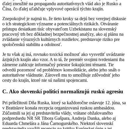
ďalej zneužité na propagandu autoritatívnych vlád ako je Rusko a
Čína, čo ďalej uľahčuje vplyvové operácií týchto krajín.
Znepokojivé je najmä to, že tieto kroky sa dejú bez verejnej diskusie
o ich strategickom význame a potenciálnych rizikách. Otváranie
prístupu desiatkam tisíc obyvateľom Uzbekistanu na slovenský
pracovný trh bez dôkladnej bezpečnostnej analýzy, ako aj plánu na
zvládanie výrazných kultúrnych rozdielov, predstavuje riziko pre
spoločenskú stabilitu a odolnosť.
Je tu však aj iná, rovnako toxická možnosť ako vysvetliť uvádzanie
ázijských krajín ako vzor. A to tá, že premiér svojimi tvrdeniami iba
zámerne zahlcuje informačný priestor šokujúcimi témami. Tie
odvedú pozornosť od problémov konsolidácie, alebo jeho snáh o
autoritatívne vládnutie. Zároveň mu to umožňuje zdôvodniť jeho
cesty do krajín, ktoré nie sú našimi spojencami.
C. Ako slovenskí politici normalizujú ruskú agresiu
Pri príležitosti Dňa Ruska, ktorý sa každoročne oslavuje 12. júna, sa
v Bratislave konala recepcia organizovaná ruskou ambasádou.
Zúčastnili sa jej aj predstavitelia vlády, vrátane obžalovaného
podpredsedu NR SR Tibora Gašpara, Andreja Danka, alebo aj
Eduarda Chmelára a Jána Čarnogurského. Niektorí slovenskí
predstavitelia využili recepciu na kritiku Európskej únie a jej