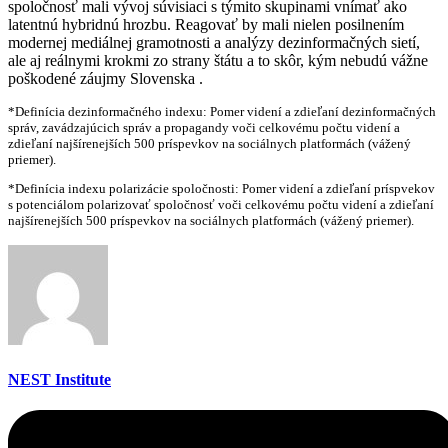
spoločnosť mali vývoj súvisiaci s týmito skupinami vnímať ako
latentnú hybridnú hrozbu. Reagovať by mali nielen posilnením
modernej mediálnej gramotnosti a analýzy dezinformačných sietí,
ale aj reálnymi krokmi zo strany štátu a to skôr, kým nebudú vážne
poškodené záujmy Slovenska .
*Definícia dezinformačného indexu: Pomer videní a zdieľaní dezinformačných
správ, zavádzajúcich správ a propagandy voči celkovému počtu videní a
zdieľaní najšírenejších 500 príspevkov na sociálnych platformách (vážený
priemer).
*Definícia indexu polarizácie spoločnosti: Pomer videní a zdieľaní príspvekov
s potenciálom polarizovať spoločnosť voči celkovému počtu videní a zdieľaní
najšírenejších 500 príspevkov na sociálnych platformách (vážený priemer).
NEST Institute