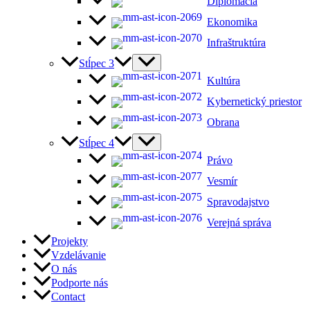
Diplomacia
Ekonomika
Infraštruktúra
Stĺpec 3
Kultúra
Kybernetický priestor
Obrana
Stĺpec 4
Právo
Vesmír
Spravodajstvo
Verejná správa
Projekty
Vzdelávanie
O nás
Podporte nás
Contact