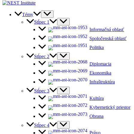
Témy
Stĺpec 1
Informačná oblasť
Spoločenská oblasť
Politika
Stĺpec 2
Diplomacia
Ekonomika
Infraštruktúra
Stĺpec 3
Kultúra
Kybernetický priestor
Obrana
Stĺpec 4
Právo