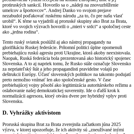
protiruských sankcií. Hovorilo sa o „nádeji na znovuzblíženie
umelcov a športovcov“. Andrej Danko vo svojom prejave
nezabudol poďakovať ruskému národu „za to, čo pre našu vlasť
urobil“. K téme sa vyjadrili aj proruské skupiny ako Brat za Brata,
ktoré vo svojich výzvach hovorili o „mieri v srdci“ a spoločnej ceste
ako „jedna rodina“.
Tento ruský sviatok poslúžil aj ako nástroj propagandy na
glorifikáciu Ruskej federácie. Prítomní politici úplne opomenuli
prebiehajúcu ruskú agresiu proti Ukrajine, ktorá akoby neexistovala.
Naopak, Ruská federácia bola prezentovaná ako historický spojenec
Slovenska. A to aj napriek tomu, že Rusko stále označuje Slovensko
za nepriateľský štát a jeho propagandisti pravidelne volajú po
deštrukcii Európy. Účasť slovenských politikov na takomto podujatí
preto nemožno vnímať len ako spoločenské gesto. V čase
prebiehajúcej vojny pôsobí ako legitimizácia autoritárskeho režimu a
oslabovanie našej demokratickej suverenity. Ide o ďalší krok k
normalizácii agresora, ktorý otvára dvere pre hybridný vplyv proti
Slovensku.
D. Vyhrážky aktivistom
Proruská skupina Brat za Brata zverejnila začiatkom júna 2025
výzvu, v ktorej upozorňuje, že ich aktivity sú „zneužívané inými