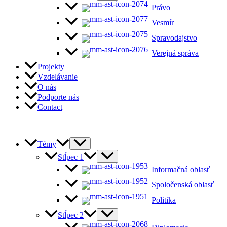
Právo
Vesmír
Spravodajstvo
Verejná správa
Projekty
Vzdelávanie
O nás
Podporte nás
Contact
Témy
Stĺpec 1
Informačná oblasť
Spoločenská oblasť
Politika
Stĺpec 2