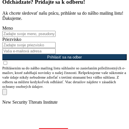
Odchádzate? Pridajte sa k odberu!
Ak chcete sledovať našu prácu, prihláste sa do nášho mailing listu!
Ďakujeme.
Meno
Priezvisko
Prihlásiť sa na odber
Prihlásením sa do nášho mailing listu súhlasíte so zasielaním príležitostných e-
mailov, ktoré zahŕňajú novinky o našej činnosti. Rešpektujeme vaše súkromie a
vaše údaje nikdy nebudeme zdieľať s tretími stranami bez vášho súhlasu. Z
odberu sa môžete kedykoľvek odhlásiť. Viac detailov nájdete v zásadách
ochrany osobných údajov.
Skip
New Security Threats Institute
to
content