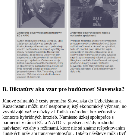
B. Diktatúry ako vzor pre budúcnosť Slovenska?
Júnové zahraničné cesty premiéra Slovenska do Uzbekistanu a
Kazachstanu môžu mať nesporne aj istý ekonomický význam, no
vyvolávajú vážne otázky z hľadiska národnej bezpečnosti v
kontexte hybridných hrozieb. Namiesto úzkej spolupráce s
partnermi v rámci EÚ a NATO sa predseda vlády rozhodol
nadviazať vzťahy s režimami, ktoré nie sú známe rešpektovaním
ľudských práv ani transparentnosťou. Takéto návštevy môžu byť