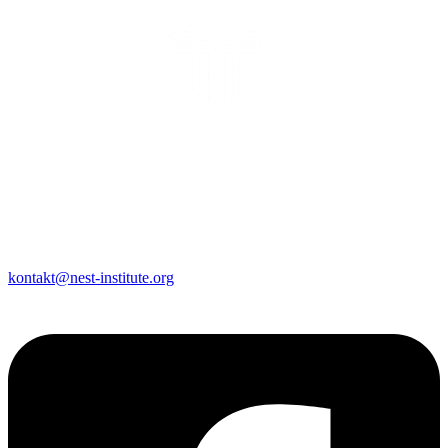
New Security Threats Institute
IČO: 56326904 | DIČ: 2122483935
Karpatské námestie 7770/10A, 831 06 Bratislava
Registračné číslo: VVS/1-900/90-70127
kontakt@nest-institute.org