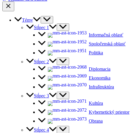
Témy
Stĺpec 1
Informačná oblasť
Spoločenská oblasť
Politika
Stĺpec 2
Diplomacia
Ekonomika
Infraštruktúra
Stĺpec 3
Kultúra
Kybernetický priestor
Obrana
Stĺpec 4