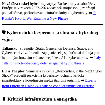
Nová fáza ruskej hybridnej vojny:
Ruské drony a sabotáže v
Európe sa v rokoch 2023–2024 viac než strojnásobili, zahŕňajú
podpaľačstvo, poškodzovanie infraštruktúry a kyberútoky. ➡️
Is
Russia’s Hybrid War Entering a New Phase?
🛡️ Kybernetická bezpečnosť a obrana v hybridnej
vojne
Taliansko:
Stretnutie „States General on Defense, Space, and
Cybersecurity“ zdôraznilo zapojenie celej spoločnosti do boja proti
hybridným hrozbám vrátane deepfakes, AI a kyberútokov. ➡️
Italy
calls for whole-of-society defense against hybrid threats
EÚ a Thajsko:
Seminár a cvičenie „Responding to the Next Cyber
Shock“ preverili reakcie na kyberkrízy, ochranu kritickej
infraštruktúry a koordináciu medzi štátnymi orgánmi. ➡️
Experts
from European Union & Thailand conduct simulation exercise
🔋 Kritická infraštruktúra a energetika