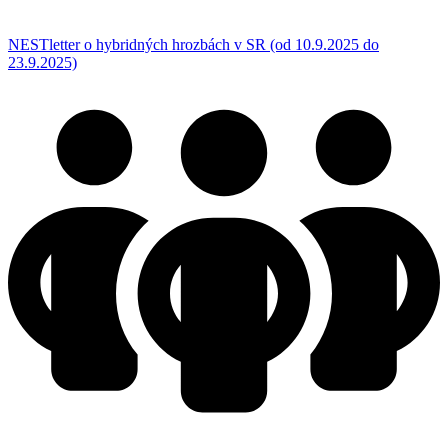
NESTletter o hybridných hrozbách v SR (od 10.9.2025 do
23.9.2025)