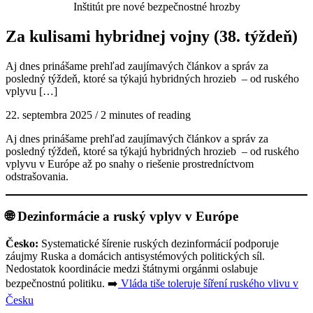
Inštitút pre nové bezpečnostné hrozby
Za kulisami hybridnej vojny (38. týždeň)
Aj dnes prinášame prehľad zaujímavých článkov a správ za
posledný týždeň, ktoré sa týkajú hybridných hrozieb – od ruského
vplyvu […]
22. septembra 2025
/
2 minutes of reading
Aj dnes prinášame prehľad zaujímavých článkov a správ za
posledný týždeň, ktoré sa týkajú hybridných hrozieb – od ruského
vplyvu v Európe až po snahy o riešenie prostredníctvom
odstrašovania.
🌐 Dezinformácie a ruský vplyv v Európe
Česko:
Systematické šírenie ruských dezinformácií podporuje
záujmy Ruska a domácich antisystémových politických síl.
Nedostatok koordinácie medzi štátnymi orgánmi oslabuje
bezpečnostnú politiku. ➡️
Vláda tiše toleruje šíření ruského vlivu v
Česku