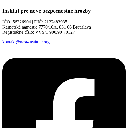
Inštitút pre nové bezpečnostné hrozby
IČO: 56326904 | DIČ: 2122483935
Karpatské námestie 7770/10A, 831 06 Bratislava
Registračné číslo: VVS/1-900/90-70127
kontakt@nest-institute.org