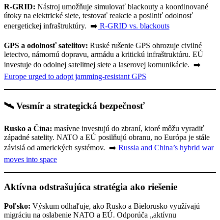
R-GRID:
Nástroj umožňuje simulovať blackouty a koordinované
útoky na elektrické siete, testovať reakcie a posilniť odolnosť
energetickej infraštruktúry. ➡️
R-GRID vs. blackouts
GPS a odolnosť satelitov:
Ruské rušenie GPS ohrozuje civilné
letectvo, námornú dopravu, armádu a kritickú infraštruktúru. EÚ
investuje do odolnej satelitnej siete a laserovej komunikácie. ➡️
Europe urged to adopt jamming-resistant GPS
🛰️ Vesmír a strategická bezpečnosť
Rusko a Čína:
masívne investujú do zbraní, ktoré môžu vyradiť
západné satelity. NATO a EÚ posilňujú obranu, no Európa je stále
závislá od amerických systémov. ➡️
Russia and China’s hybrid war
moves into space
Aktívna odstrašujúca stratégia ako riešenie
Poľsko:
Výskum odhaľuje, ako Rusko a Bielorusko využívajú
migráciu na oslabenie NATO a EÚ. Odporúča „aktívnu