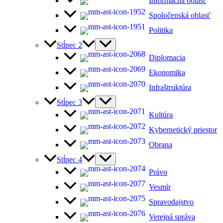
Informačná oblasť
Spoločenská oblasť
Politika
Stĺpec 2
Diplomacia
Ekonomika
Infraštruktúra
Stĺpec 3
Kultúra
Kybernetický priestor
Obrana
Stĺpec 4
Právo
Vesmír
Spravodajstvo
Verejná správa