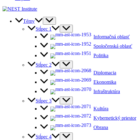
Témy
Stĺpec 1
Informačná oblasť
Spoločenská oblasť
Politika
Stĺpec 2
Diplomacia
Ekonomika
Infraštruktúra
Stĺpec 3
Kultúra
Kybernetický priestor
Obrana
Stĺpec 4