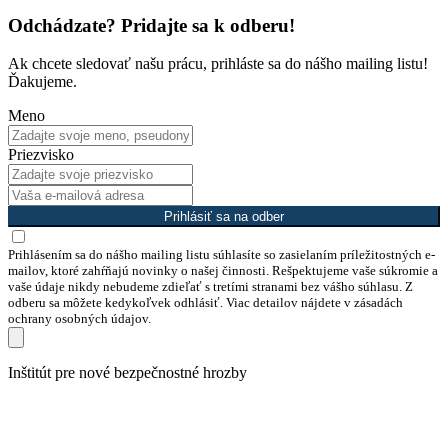
Odchádzate? Pridajte sa k odberu!
Ak chcete sledovať našu prácu, prihláste sa do nášho mailing listu!
Ďakujeme.
Meno
Priezvisko
Prihlásiť sa na odber
Prihlásením sa do nášho mailing listu súhlasíte so zasielaním príležitostných e-
mailov, ktoré zahŕňajú novinky o našej činnosti. Rešpektujeme vaše súkromie a
vaše údaje nikdy nebudeme zdieľať s tretími stranami bez vášho súhlasu. Z
odberu sa môžete kedykoľvek odhlásiť. Viac detailov nájdete v zásadách
ochrany osobných údajov.
Preskočiť
Inštitút pre nové bezpečnostné hrozby
na
obsah