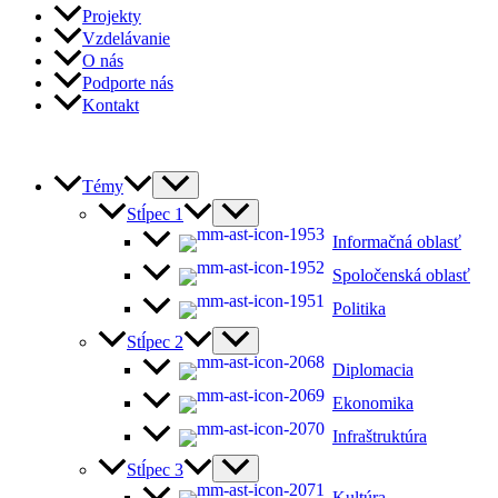
Projekty
Vzdelávanie
O nás
Podporte nás
Kontakt
Témy
Stĺpec 1
Informačná oblasť
Spoločenská oblasť
Politika
Stĺpec 2
Diplomacia
Ekonomika
Infraštruktúra
Stĺpec 3
Kultúra