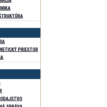
MACIA
MIKA
ŠTRUKTÚRA
RA
NETICKÝ PRIESTOR
NA
O
R
VODAJSTVO
NÁ SPRÁVA