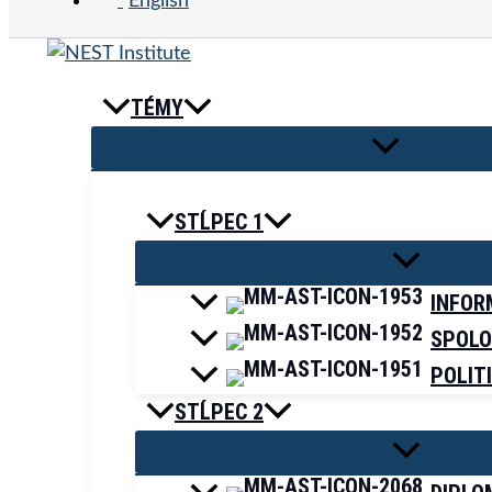
English
TÉMY
STĹPEC 1
INFOR
SPOLO
POLIT
STĹPEC 2