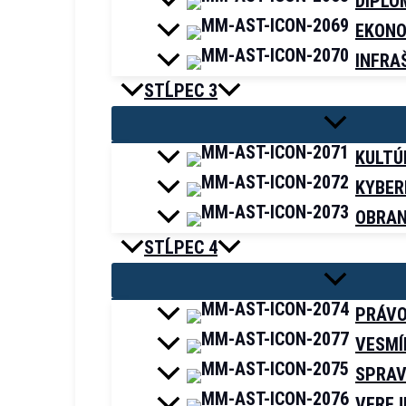
DIPLO
EKONO
INFRA
STĹPEC 3
KULTÚ
KYBER
OBRA
STĹPEC 4
PRÁV
VESMÍ
SPRA
VEREJ