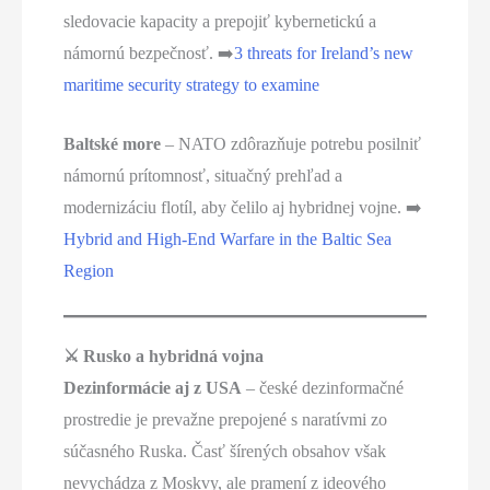
sledovacie kapacity a prepojiť kybernetickú a
námornú bezpečnosť. ➡️
3 threats for Ireland’s new
maritime security strategy to examine
Baltské more
– NATO zdôrazňuje potrebu posilniť
námornú prítomnosť, situačný prehľad a
modernizáciu flotíl, aby čelilo aj hybridnej vojne. ➡️
Hybrid and High-End Warfare in the Baltic Sea
Region
⚔️ Rusko a hybridná vojna
Dezinformácie aj z USA
– české dezinformačné
prostredie je prevažne prepojené s naratívmi zo
súčasného Ruska. Časť šírených obsahov však
nevychádza z Moskvy, ale pramení z ideového