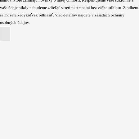
mailov, ktoré zahŕňajú novinky o našej činnosti. Rešpektujeme vaše súkromie a
vaše údaje nikdy nebudeme zdieľať s tretími stranami bez vášho súhlasu. Z odberu
sa môžete kedykoľvek odhlásiť. Viac detailov nájdete v zásadách ochrany
osobných údajov.