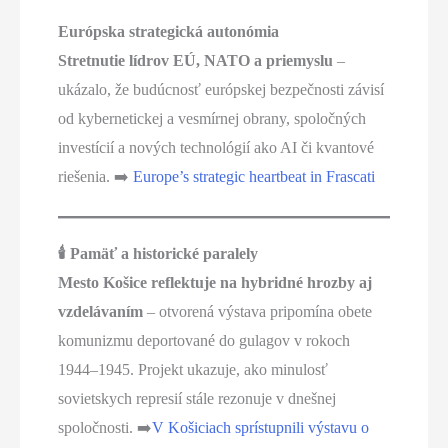
Európska strategická autonómia
Stretnutie lídrov EÚ, NATO a priemyslu
–
ukázalo, že budúcnosť európskej bezpečnosti závisí
od kybernetickej a vesmírnej obrany, spoločných
investícií a nových technológií ako AI či kvantové
riešenia. ➡️
Europe’s strategic heartbeat in Frascati
🕯️ Pamäť a historické paralely
Mesto Košice reflektuje na hybridné hrozby aj
vzdelávaním
– otvorená výstava pripomína obete
komunizmu deportované do gulagov v rokoch
1944–1945. Projekt ukazuje, ako minulosť
sovietskych represií stále rezonuje v dnešnej
spoločnosti. ➡️
V Košiciach sprístupnili výstavu o