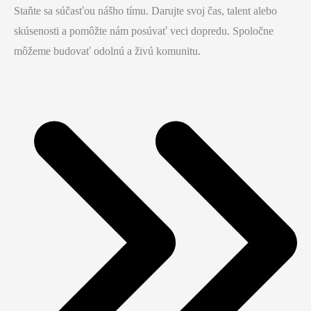
Staňte sa súčasťou nášho tímu. Darujte svoj čas, talent alebo
skúsenosti a pomôžte nám posúvať veci dopredu. Spoločne
môžeme budovať odolnú a živú komunitu.