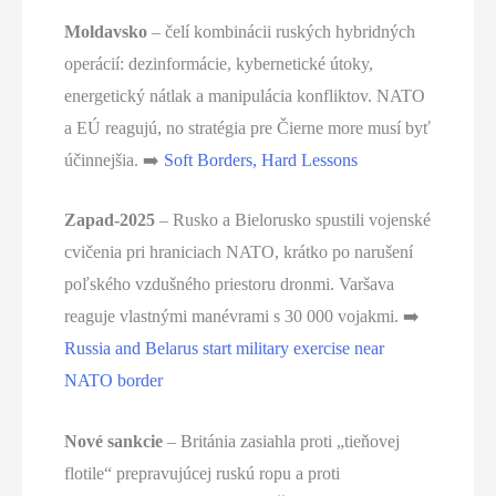
Moldavsko
– čelí kombinácii ruských hybridných
operácií: dezinformácie, kybernetické útoky,
energetický nátlak a manipulácia konfliktov. NATO
a EÚ reagujú, no stratégia pre Čierne more musí byť
účinnejšia. ➡️
Soft Borders, Hard Lessons
Zapad-2025
– Rusko a Bielorusko spustili vojenské
cvičenia pri hraniciach NATO, krátko po narušení
poľského vzdušného priestoru dronmi. Varšava
reaguje vlastnými manévrami s 30 000 vojakmi. ➡️
Russia and Belarus start military exercise near
NATO border
Nové sankcie
– Británia zasiahla proti „tieňovej
flotile“ prepravujúcej ruskú ropu a proti