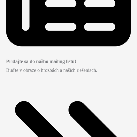
Pridajte sa do nášho mailing listu!
Buďte v obraze o hrozbách a našich riešeniach.