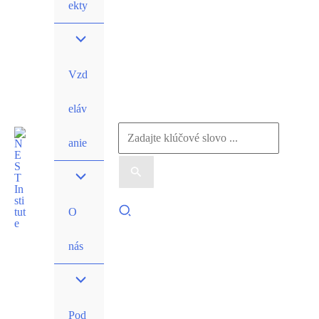
ekty
Vzd
eláv
Vyhľadať:
anie
Hľadať
O
nás
Pod