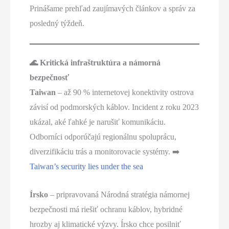
Prinášame prehľad zaujímavých článkov a správ za
posledný týždeň.
🌊 Kritická infraštruktúra a námorná
bezpečnosť
Taiwan
– až 90 % internetovej konektivity ostrova
závisí od podmorských káblov. Incident z roku 2023
ukázal, aké ľahké je narušiť komunikáciu.
Odborníci odporúčajú regionálnu spoluprácu,
diverzifikáciu trás a monitorovacie systémy. ➡️
Taiwan’s security lies under the sea
Írsko
– pripravovaná Národná stratégia námornej
bezpečnosti má riešiť ochranu káblov, hybridné
hrozby aj klimatické výzvy. Írsko chce posilniť