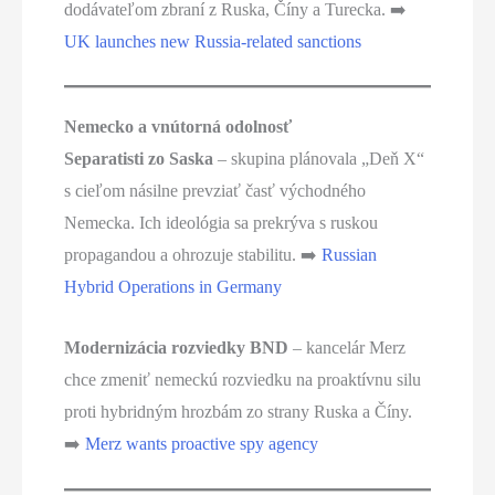
dodávateľom zbraní z Ruska, Číny a Turecka. ➡️
UK launches new Russia-related sanctions
Nemecko a vnútorná odolnosť
Separatisti zo Saska
– skupina plánovala „Deň X“
s cieľom násilne prevziať časť východného
Nemecka. Ich ideológia sa prekrýva s ruskou
propagandou a ohrozuje stabilitu. ➡️
Russian
Hybrid Operations in Germany
Modernizácia rozviedky BND
– kancelár Merz
chce zmeniť nemeckú rozviedku na proaktívnu silu
proti hybridným hrozbám zo strany Ruska a Číny.
➡️
Merz wants proactive spy agency