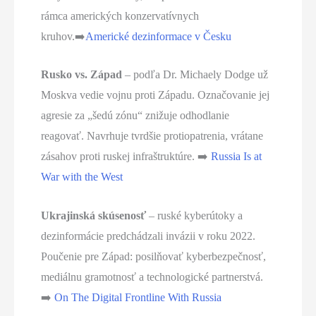
rámca amerických konzervatívnych
kruhov.➡️
Americké dezinformace v Česku
Rusko vs. Západ
– podľa Dr. Michaely Dodge už
Moskva vedie vojnu proti Západu. Označovanie jej
agresie za „šedú zónu“ znižuje odhodlanie
reagovať. Navrhuje tvrdšie protiopatrenia, vrátane
zásahov proti ruskej infraštruktúre. ➡️
Russia Is at
War with the West
Ukrajinská skúsenosť
– ruské kyberútoky a
dezinformácie predchádzali invázii v roku 2022.
Poučenie pre Západ: posilňovať kyberbezpečnosť,
mediálnu gramotnosť a technologické partnerstvá.
➡️
On The Digital Frontline With Russia