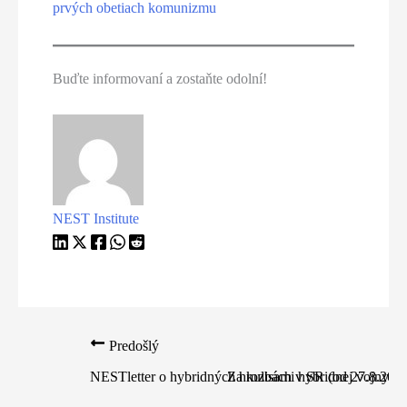
prvých obetiach komunizmu
Buďte informovaní a zostaňte odolní!
NEST Institute
Predošlý
NESTletter o hybridných hrozbách v SR (od 27.8.2025
Za kulisami hybridnej vojny (3