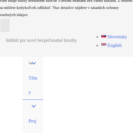
vaše údaje nikdy nebudeme zdieľať s tretími stranami bez vášho súhlasu. Z odberu
sa môžete kedykoľvek odhlásiť. Viac detailov nájdete v zásadách ochrany
osobných údajov.
Preskočiť
Slovensky
Inštitút pre nové bezpečnostné hrozby
na
English
obsah
Tém
y
Proj