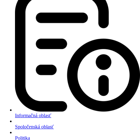
Informačná oblasť
Spoločenská oblasť
Politika