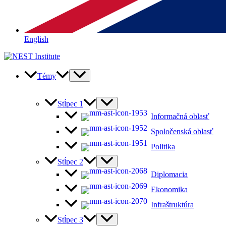
English
Témy
Stĺpec 1
Informačná oblasť
Spoločenská oblasť
Politika
Stĺpec 2
Diplomacia
Ekonomika
Infraštruktúra
Stĺpec 3