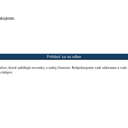
Ďakujeme.
Prihlásiť sa na odber
mailov, ktoré zahŕňajú novinky o našej činnosti. Rešpektujeme vaše súkromie a vaše
h údajov.