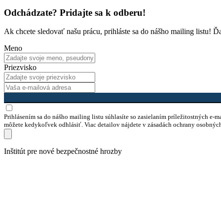
Odchádzate? Pridajte sa k odberu!
Ak chcete sledovať našu prácu, prihláste sa do nášho mailing listu! 
Meno
Priezvisko
Prihlásením sa do nášho mailing listu súhlasíte so zasielaním príležitostných e-
môžete kedykoľvek odhlásiť. Viac detailov nájdete v zásadách ochrany osobnýc
Preskočiť
Inštitút pre nové bezpečnostné hrozby
na
obsah