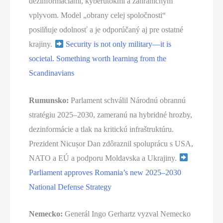
dezinformáciami, kyberútokmi a zahraničným
vplyvom. Model „obrany celej spoločnosti“
posilňuje odolnosť a je odporúčaný aj pre ostatné
krajiny.
Security is not only military—it is
societal. Something worth learning from the
Scandinavians
Rumunsko:
Parlament schválil Národnú obrannú
stratégiu 2025–2030, zameranú na hybridné hrozby,
dezinformácie a tlak na kritickú infraštruktúru.
Prezident Nicușor Dan zdôraznil spoluprácu s USA,
NATO a EÚ a podporu Moldavska a Ukrajiny.
Parliament approves Romania’s new 2025–2030
National Defense Strategy
Nemecko:
Generál Ingo Gerhartz vyzval Nemecko