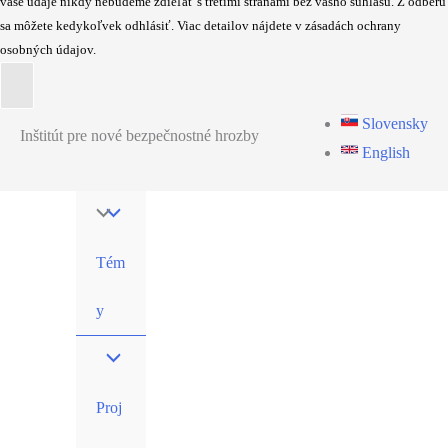
vaše údaje nikdy nebudeme zdieľať s tretími stranami bez vášho súhlasu. Z odberu
sa môžete kedykoľvek odhlásiť. Viac detailov nájdete v zásadách ochrany
osobných údajov.
Preskočiť
Slovensky
Inštitút pre nové bezpečnostné hrozby
na
English
obsah
Tém
y
Proj