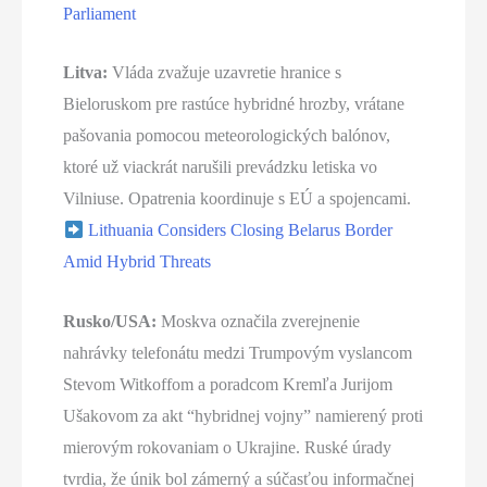
Parliament
Litva:
Vláda zvažuje uzavretie hranice s
Bieloruskom pre rastúce hybridné hrozby, vrátane
pašovania pomocou meteorologických balónov,
ktoré už viackrát narušili prevádzku letiska vo
Vilniuse. Opatrenia koordinuje s EÚ a spojencami.
Lithuania Considers Closing Belarus Border
Amid Hybrid Threats
Rusko/USA:
Moskva označila zverejnenie
nahrávky telefonátu medzi Trumpovým vyslancom
Stevom Witkoffom a poradcom Kremľa Jurijom
Ušakovom za akt “hybridnej vojny” namierený proti
mierovým rokovaniam o Ukrajine. Ruské úrady
tvrdia, že únik bol zámerný a súčasťou informačnej