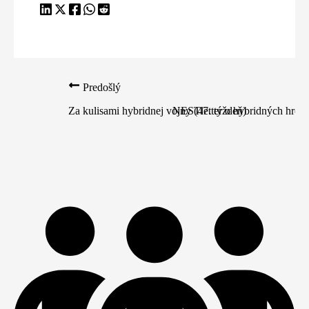
Predošlý
Za kulisami hybridnej vojny (47. týždeň)
NESTletter o hybridných hrozb