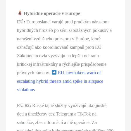
Hybridné operácie v Európe
EÚ:
Europoslanci varujú pred prudkým nárastom
hybridných hrozieb po sérii sabotážnych pokusov a
narušení vzdušného priestoru v Európe, ktoré
označujú ako koordinovanú kampaň proti EÚ.
Zákonodarcovia vyzývajú na lepšiu ochranu
kritickej infraštruktúry a rýchlejšie prispôsobenie
právnych rámcov.
EU lawmakers warn of
escalating hybrid threats amid spike in airspace
violations
EÚ #2:
Ruské tajné služby využívajú ukrajinské
deti a tínedžerov cez Telegram a TikTok na
sabotáže, zber informácií a iné operácie. Za
posledné dva roky bolo regrutovaných približne 800