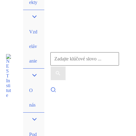
ekty
Vzd
eláv
Vyhľadať:
anie
Hľadať
O
nás
Pod