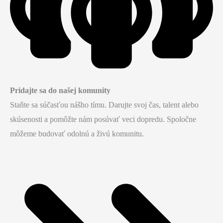
Pridajte sa do našej komunity
Staňte sa súčasťou nášho tímu. Darujte svoj čas, talent alebo
skúsenosti a pomôžte nám posúvať veci dopredu. Spoločne
môžeme budovať odolnú a živú komunitu.