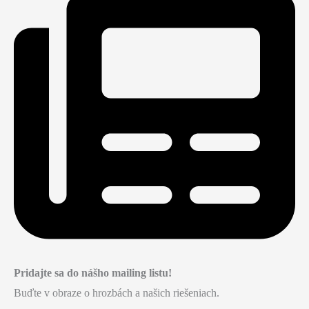
Pridajte sa do nášho mailing listu!
Buďte v obraze o hrozbách a našich riešeniach.