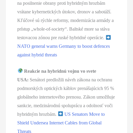
na posilnenie obrany proti hybridným hrozbám
vrátane kybernetických útokov, dronov a sabotáží.
Kľúčové sú rýchle reformy, modernizácia armády a
prístup „whole-of-society“. Baltské more sa stáva
testovacou zónou pre ruské hybridné operácie.
NATO general warns Germany to boost defences
against hybrid threats
Reakcie na hybridnú vojnu vo svete
USA:
Senátori predložili návrh zákona na ochranu
podmorských optických káblov prenášajúcich 95 %
globálneho internetového prenosu. Zákon umožňuje
sankcie, medzinárodnú spoluprácu a odolnosť voči
hybridným hrozbám.
US Senators Move to
Shield Undersea Internet Cables from Global
Threats