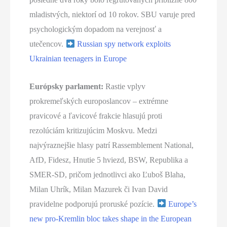
mladistvých, niektorí od 10 rokov. SBU varuje pred
psychologickým dopadom na verejnosť a
utečencov.
Russian spy network exploits
Ukrainian teenagers in Europe
Európsky parlament:
Rastie vplyv
prokremeľských europoslancov – extrémne
pravicové a ľavicové frakcie hlasujú proti
rezolúciám kritizujúcim Moskvu. Medzi
najvýraznejšie hlasy patrí Rassemblement National,
AfD, Fidesz, Hnutie 5 hviezd, BSW, Republika a
SMER-SD, pričom jednotlivci ako Ľuboš Blaha,
Milan Uhrík, Milan Mazurek či Ivan David
pravidelne podporujú proruské pozície.
Europe’s
new pro-Kremlin bloc takes shape in the European