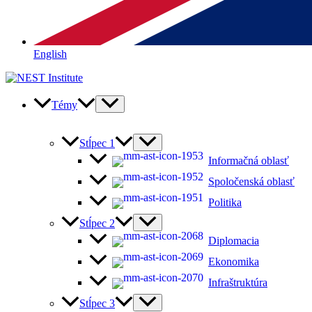
English
Témy
Stĺpec 1
Informačná oblasť
Spoločenská oblasť
Politika
Stĺpec 2
Diplomacia
Ekonomika
Infraštruktúra
Stĺpec 3