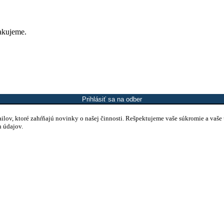
Ďakujeme.
Prihlásiť sa na odber
mailov, ktoré zahŕňajú novinky o našej činnosti. Rešpektujeme vaše súkromie a vaše
h údajov.