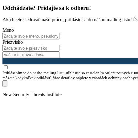
Odchádzate? Pridajte sa k odberu!
Ak chcete sledovať našu prácu, prihláste sa do nášho mailing listu! 
Meno
Priezvisko
Prihlásením sa do nášho mailing listu súhlasíte so zasielaním príležitostných e-
môžete kedykoľvek odhlásiť. Viac detailov nájdete v zásadách ochrany osobnýc
Skip
New Security Threats Institute
to
content