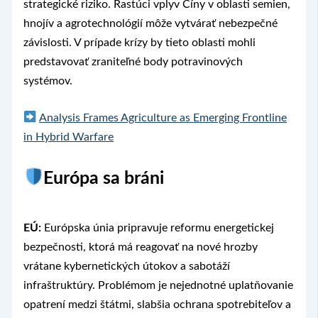
strategické riziko. Rastúci vplyv Číny v oblasti semien,
hnojív a agrotechnológií môže vytvárať nebezpečné
závislosti. V prípade krízy by tieto oblasti mohli
predstavovať zraniteľné body potravinových
systémov.
Analysis Frames Agriculture as Emerging Frontline
in Hybrid Warfare
Európa sa bráni
EÚ:
Európska únia pripravuje reformu energetickej
bezpečnosti, ktorá má reagovať na nové hrozby
vrátane kybernetických útokov a sabotáží
infraštruktúry. Problémom je nejednotné uplatňovanie
opatrení medzi štátmi, slabšia ochrana spotrebiteľov a