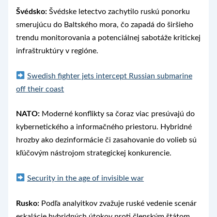
Švédsko:
Švédske letectvo zachytilo ruskú ponorku
smerujúcu do Baltského mora, čo zapadá do širšieho
trendu monitorovania a potenciálnej sabotáže kritickej
infraštruktúry v regióne.
Swedish fighter jets intercept Russian submarine
off their coast
NATO:
Moderné konflikty sa čoraz viac presúvajú do
kybernetického a informačného priestoru. Hybridné
hrozby ako dezinformácie či zasahovanie do volieb sú
kľúčovým nástrojom strategickej konkurencie.
Security in the age of invisible war
Rusko:
Podľa analyitkov zvažuje ruské vedenie scenár
eskalácie hybridných útokov proti členským štátom