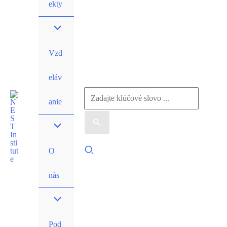
ekty
Vzd
eláv
Search
anie
for:
Search
O
nás
Pod