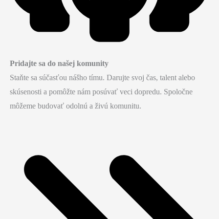
Pridajte sa do našej komunity
Staňte sa súčasťou nášho tímu. Darujte svoj čas, talent alebo
skúsenosti a pomôžte nám posúvať veci dopredu. Spoločne
môžeme budovať odolnú a živú komunitu.