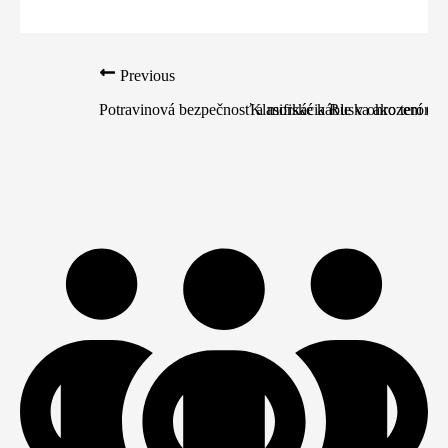
Previous
Potravinová bezpečnosť a morské káble v ohrození (pr
Klasifikácia Ruska ako teroris