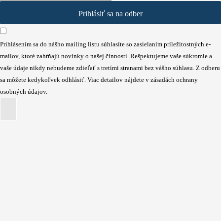
Prihlásiť sa na odber
Prihlásením sa do nášho mailing listu súhlasíte so zasielaním príležitostných e-
mailov, ktoré zahŕňajú novinky o našej činnosti. Rešpektujeme vaše súkromie a
vaše údaje nikdy nebudeme zdieľať s tretími stranami bez vášho súhlasu. Z odberu
sa môžete kedykoľvek odhlásiť. Viac detailov nájdete v zásadách ochrany
osobných údajov.