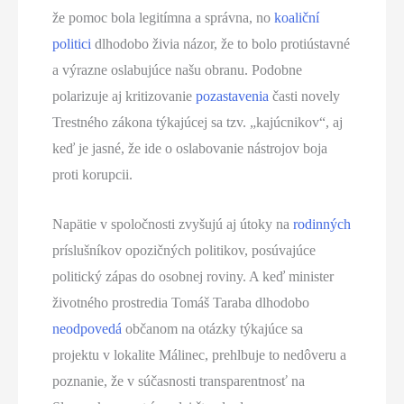
že pomoc bola legitímna a správna, no
koaliční
politici
dlhodobo živia názor, že to bolo protiústavné
a výrazne oslabujúce našu obranu. Podobne
polarizuje aj kritizovanie
pozastavenia
časti novely
Trestného zákona týkajúcej sa tzv. „kajúcnikov“, aj
keď je jasné, že ide o oslabovanie nástrojov boja
proti korupcii.
Napätie v spoločnosti zvyšujú aj útoky na
rodinných
príslušníkov opozičných politikov, posúvajúce
politický zápas do osobnej roviny. A keď minister
životného prostredia Tomáš Taraba dlhodobo
neodpovedá
občanom na otázky týkajúce sa
projektu v lokalite Málinec, prehlbuje to nedôveru a
poznanie, že v súčasnosti transparentnosť na