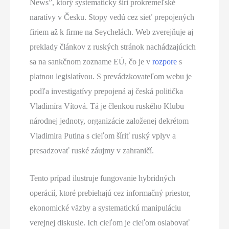
News”, ktorý systematicky šíri prokremeľské
naratívy v Česku. Stopy vedú cez sieť prepojených
firiem až k firme na Seychelách. Web zverejňuje aj
preklady článkov z ruských stránok nachádzajúcich
sa na sankčnom zozname EÚ, čo je v
rozpore
s
platnou legislatívou. S prevádzkovateľom webu je
podľa investigatívy prepojená aj česká politička
Vladimíra Vítová. Tá je členkou ruského Klubu
národnej jednoty, organizácie založenej dekrétom
Vladimira Putina s cieľom šíriť ruský vplyv a
presadzovať ruské záujmy v zahraničí.
Tento prípad ilustruje fungovanie hybridných
operácií, ktoré prebiehajú cez informačný priestor,
ekonomické väzby a systematickú manipuláciu
verejnej diskusie. Ich cieľom je cieľom oslabovať