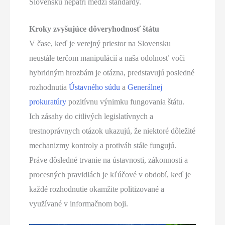
Slovensku nepatrí medzi štandardy.
Kroky zvyšujúce dôveryhodnosť štátu
V čase, keď je verejný priestor na Slovensku
neustále terčom manipulácií a naša odolnosť voči
hybridným hrozbám je otázna, predstavujú posledné
rozhodnutia
Ústavného súdu
a
Generálnej
prokuratúry
pozitívnu výnimku fungovania štátu.
Ich zásahy do citlivých legislatívnych a
trestnoprávnych otázok ukazujú, že niektoré dôležité
mechanizmy kontroly a protiváh stále fungujú.
Práve dôsledné trvanie na ústavnosti, zákonnosti a
procesných pravidlách je kľúčové v období, keď je
každé rozhodnutie okamžite politizované a
využívané v informačnom boji.