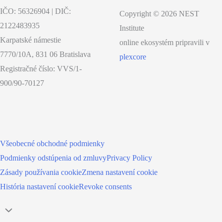
IČO: 56326904 | DIČ:
Copyright © 2026 NEST
2122483935
Institute
Karpatské námestie
online ekosystém pripravili v
7770/10A, 831 06 Bratislava
plexcore
Registračné číslo: VVS/1-
900/90-70127
Všeobecné obchodné podmienky
Podmienky odstúpenia od zmluvy
Privacy Policy
Zásady používania cookie
Zmena nastavení cookie
História nastavení cookie
Revoke consents
Scroll