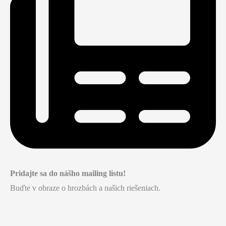
Pridajte sa do nášho mailing listu!
Buďte v obraze o hrozbách a našich riešeniach.