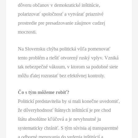
dôveru občanov v demokratické inštitúcie,
polarizovať spoločnosť a vytvárať priaznivé
prostredie pre presadzovanie záujmov cudzej
mocnosti.
Na Slovensku chýba politická vôľa pomenovať
tento problém a riešiť otvorený ruský vplyv. Vzniká
tak nebezpečné vákuum, v ktorom sa podobné siete
môžu ďalej rozrastať bez efektívnej kontroly.
Čo s tým môžeme robiť?
Politickí predstavitelia by si mali konečne uvedomiť,
že dôveryhodnosť štátnych inštitúcií je pre chod
štátu absolútne kľúčová a je nevyhnutné ju
systematicky chrániť. S tým súvisia aj transparentné
a odborné menovania do vedenia inštitúcií a