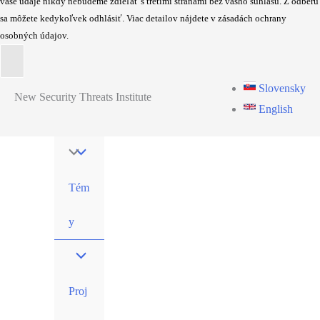
vaše údaje nikdy nebudeme zdieľať s tretími stranami bez vášho súhlasu. Z odberu
sa môžete kedykoľvek odhlásiť. Viac detailov nájdete v zásadách ochrany
osobných údajov.
Skip
Slovensky
New Security Threats Institute
to
English
content
Tém
y
Proj