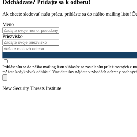
Odchádzate? Pridajte sa k odberu!
Ak chcete sledovať našu prácu, prihláste sa do nášho mailing listu! 
Meno
Priezvisko
Prihlásením sa do nášho mailing listu súhlasíte so zasielaním príležitostných e-
môžete kedykoľvek odhlásiť. Viac detailov nájdete v zásadách ochrany osobnýc
Skip
New Security Threats Institute
to
content