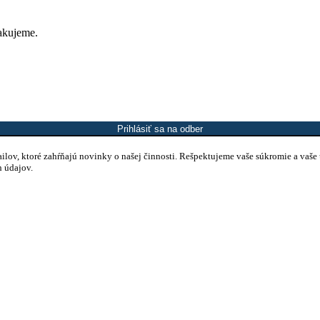
Ďakujeme.
Prihlásiť sa na odber
mailov, ktoré zahŕňajú novinky o našej činnosti. Rešpektujeme vaše súkromie a vaše
h údajov.