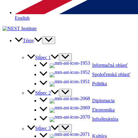
English
Témy
Stĺpec 1
Informačná oblasť
Spoločenská oblasť
Politika
Stĺpec 2
Diplomacia
Ekonomika
Infraštruktúra
Stĺpec 3
Kultúra