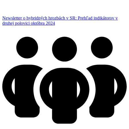
Newsletter o hybridných hrozbách v SR: Prehľad indikátorov v
druhej polovici októbra 2024