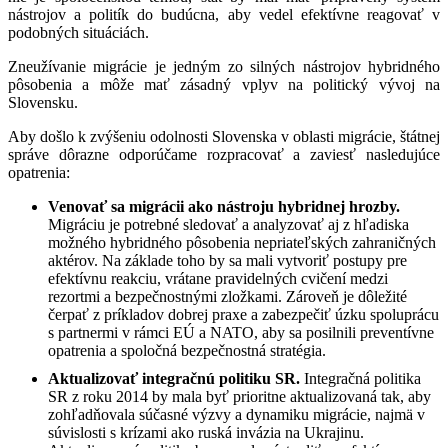
nástrojov a politík do budúcna, aby vedel efektívne reagovať v
podobných situáciách.
Zneužívanie migrácie je jedným zo silných nástrojov hybridného
pôsobenia a môže mať zásadný vplyv na politický vývoj na
Slovensku.
Aby došlo k zvýšeniu odolnosti Slovenska v oblasti migrácie, štátnej
správe dôrazne odporúčame rozpracovať a zaviesť nasledujúce
opatrenia:
Venovať sa migrácii ako nástroju hybridnej hrozby.
Migráciu je potrebné sledovať a analyzovať aj z hľadiska
možného hybridného pôsobenia nepriateľských zahraničných
aktérov. Na základe toho by sa mali vytvoriť postupy pre
efektívnu reakciu, vrátane pravidelných cvičení medzi
rezortmi a bezpečnostnými zložkami. Zároveň je dôležité
čerpať z príkladov dobrej praxe a zabezpečiť úzku spoluprácu
s partnermi v rámci EÚ a NATO, aby sa posilnili preventívne
opatrenia a spoločná bezpečnostná stratégia.
Aktualizovať integračnú politiku SR.
Integračná politika
SR z roku 2014 by mala byť prioritne aktualizovaná tak, aby
zohľadňovala súčasné výzvy a dynamiku migrácie, najmä v
súvislosti s krízami ako ruská invázia na Ukrajinu.