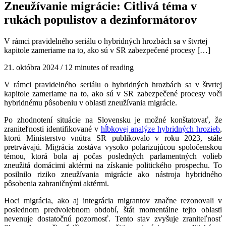
Zneužívanie migrácie: Citlivá téma v
rukách populistov a dezinformátorov
V rámci pravidelného seriálu o hybridných hrozbách sa v štvrtej
kapitole zameriame na to, ako sú v SR zabezpečené procesy […]
21. októbra 2024
/
12 minutes of reading
V rámci pravidelného seriálu o hybridných hrozbách sa v štvrtej
kapitole zameriame na to, ako sú v SR zabezpečené procesy voči
hybridnému pôsobeniu v oblasti zneužívania migrácie.
Po zhodnotení situácie na Slovensku je možné konštatovať, že
zraniteľnosti identifikované v
hĺbkovej analýze hybridných hrozieb
,
ktorú Ministerstvo vnútra SR publikovalo v roku 2023, stále
pretrvávajú. Migrácia zostáva vysoko polarizujúcou spoločenskou
témou, ktorá bola aj počas posledných parlamentných volieb
zneužitá domácimi aktérmi na získanie politického prospechu. To
posilnilo riziko zneužívania migrácie ako nástroja hybridného
pôsobenia zahraničnými aktérmi.
Hoci migrácia, ako aj integrácia migrantov značne rezonovali v
poslednom predvolebnom období, štát momentálne tejto oblasti
nevenuje dostatočnú pozornosť. Tento stav zvyšuje zraniteľnosť