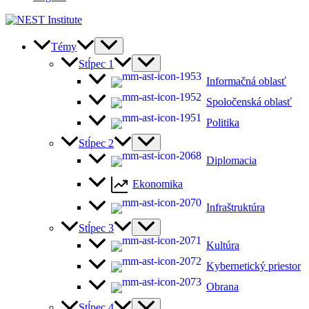
Témy
Stĺpec 1
Informačná oblasť
Spoločenská oblasť
Politika
Stĺpec 2
Diplomacia
Ekonomika
Infraštruktúra
Stĺpec 3
Kultúra
Kybernetický priestor
Obrana
Stĺpec 4