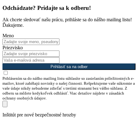
Odchádzate? Pridajte sa k odberu!
Ak chcete sledovať našu prácu, prihláste sa do nášho mailing listu!
Ďakujeme.
Meno
Priezvisko
Prihlásiť sa na odber
Prihlásením sa do nášho mailing listu súhlasíte so zasielaním príležitostných e-
mailov, ktoré zahŕňajú novinky o našej činnosti. Rešpektujeme vaše súkromie a
vaše údaje nikdy nebudeme zdieľať s tretími stranami bez vášho súhlasu. Z
odberu sa môžete kedykoľvek odhlásiť. Viac detailov nájdete v zásadách
ochrany osobných údajov.
Preskočiť
Inštitút pre nové bezpečnostné hrozby
na
obsah