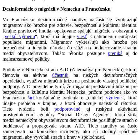
Dezinformácie o migrácii v Nemecku a Francúzsku
Vo Francúzsku dezinformačné naratívy najčastejšie vyobrazujú
migrantov ako hrozbu pre zdravie, bezpečnosť a kultúrnu identitu.
Krajne pravicové hnutia, opakovane spájajú migráciu s obavami o
„
veľkú výmenu
“, ktorá má údajne
viesť
k nahradeniu európskej
populácie migrantmi. Migrantov vykresľujú ako hrozbu pre
bezpečnosť a identitu národa, čo slúži na podnecovanie strachu
medzi obyvateľstvom. Takáto rétorika postupne
preniká
aj do
mainstreamovej politiky.
Podobne v Nemecku strana AfD (Alternatíva pre Nemecko), ktorej
členovia sa aktívne
účastnili
na ruských dezinformačných
operáciách, využíva migračnú krízu na posilnenie vlastnej politickej
podpory. AfD pravidelne tvrdí, že migranti predstavujú hrozbu pre
bezpečnosť a kultúrnu identitu Nemecka, pričom podobne ako vo
Francúzsku
šíri
konšpiračné tvrdenia o „etnickej
výmene
“, ktorá
údajne prebieha v krajine, a ktorá obnovuje nacistickú rétoriku.
Tieto tvrdenia boli
podporované
aj ruskými aktivitami
prostredníctvom agentúry “Social Design Agency”, ktorá šírila
medzi nemeckým obyvateľstvom dezinformácie posilňujúce strach o
budúcnosť a propagovala stranu AfD. Tieto naratívy sa často
zameriavali na konkrétne incidenty, ako sú zločiny spáchané
migrantmi, aby vyvolali strach a hnev v spoločnosti.