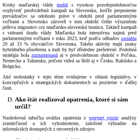
Kroky maďarskej vlády
mohli
s vysokou pravdepodobnosťou
ovplyvniť predvolebnú kampaň na Slovensku, keďže prepustenie
prevádzačov sa odohralo práve v období pred parlamentnými
voľbami a Slovensko zároveň v tom období čelilo výraznému
prílevu migrantov cez maďarsko-slovenskú hranicu. Taktiež kampaň
s videami úradu vlády Maďarska bola intenzívna najmä pred
parlamentnými voľbami v roku 2023, keď podľa odhadov
zasiahla
29 až 33 % obyvateľov Slovenska. Takéto aktivity majú znaky
hybridného pôsobenia a mali by byť dôsledne prešetrené. Podobná
stratégia bola
zaznamenaná
aj v predvolebnom období v Poľsku,
Nemecku a Taliansku, pričom videá sa šírili aj v Česku, Rakúsku a
Belgicku.
Aké nedostatky v tejto téme evidujeme v oblasti legislatívy, v
koncepčných a strategických dokumentoch sa pozrieme v ďalšej
časti.
Ako štát realizoval opatrenia, ktoré si sám
určil?
Nasledovná tabuľka uvádza opatrenia z
verejnej verzie
analýzy
zraniteľností a ich vyhodnotenie, založené výhradne na
informáciách dostupných z otvorených zdrojov.