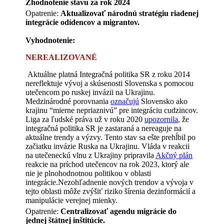
Zhodnotenie stavu za rok 2024
Opatrenie:
Aktualizovať národnú stratégiu riadenej
integrácie odídencov a migrantov.
Vyhodnotenie:
NEREALIZOVANÉ
Aktuálne platná Integračná politika SR z roku 2014
nereflektuje vývoj a skúsenosti Slovenska s pomocou
utečencom po ruskej invázii na Ukrajinu.
Medzinárodné porovnania
označujú
Slovensko ako
krajinu “mierne nepriaznivú” pre integráciu cudzincov.
Liga za ľudské práva už v roku 2020
upozornila
, že
integračná politika SR je zastaraná a nereaguje na
aktuálne trendy a výzvy. Tento stav sa ešte prehĺbil po
začiatku invázie Ruska na Ukrajinu. Vláda v reakcii
na utečeneckú vlnu z Ukrajiny pripravila
Akčný plán
reakcie na príchod utečencov na rok 2023, ktorý ale
nie je plnohodnotnou politikou v oblasti
integrácie.Nezohľadnenie nových trendov a vývoja v
tejto oblasti môže zvýšiť riziko šírenia dezinformácií a
manipulácie verejnej mienky.
Opatrenie:
Centralizovať agendu migrácie do
jednej štátnej inštitúcie.