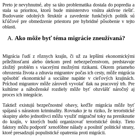
Preto je nevyhnutné, aby sa táto problematika dostala do popredia a
stala sa prioritou, ktorú bude ministerstvo vnútra aktívne riešiť.
Budovanie odolných štruktúr a zavedenie funkčných politík sú
kľúčové pre obmedzenie priestoru pre hybridné pôsobenie v tejto
oblasti.
Ako môže byť téma migrácie zneužívaná?
Migrácia ľudí z rôznych krajín, či už za lepšími ekonomickými
príležitosťami alebo útekom pred nebezpečenstvom, predstavuje
zložitý problém s viacerými možnými rizikami. Okrem priameho
ohrozenia života a zdravia migrantov počas ich cesty, môže migrácia
spôsobiť ekonomické a sociálne napätie v cieľových krajinách.
Príchod migrantov môže zároveň vyvolať tlak na pracovný trh. Pre
kultúrne a náboženské rozdiely môže byť obzvlášť náročný aj
proces ich integrácie.
Taktiež existujú bezpečnostné obavy, keďže migrácia môže byť
spájaná s nárastom kriminality. Rovnako je tu riziko, že teroristické
skupiny alebo jednotlivci môžu využiť migračné toky na preniknutie
do krajín, v ktorých budú organizovať teroristické útoky. Tieto
faktory môžu podporiť xenofóbne nálady a posilniť politické strany,
ktoré presadzujú populistické opatrenia proti migrácii.