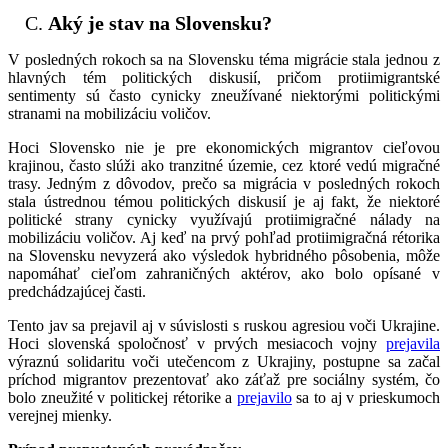
Aký je stav na Slovensku?
V posledných rokoch sa na Slovensku téma migrácie stala jednou z
hlavných tém politických diskusií, pričom protiimigrantské
sentimenty sú často cynicky zneužívané niektorými politickými
stranami na mobilizáciu voličov.
Hoci Slovensko nie je pre ekonomických migrantov cieľovou
krajinou, často slúži ako tranzitné územie, cez ktoré vedú migračné
trasy. Jedným z dôvodov, prečo sa migrácia v posledných rokoch
stala ústrednou témou politických diskusií je aj fakt, že niektoré
politické strany cynicky využívajú protiimigračné nálady na
mobilizáciu voličov. Aj keď na prvý pohľad protiimigračná rétorika
na Slovensku nevyzerá ako výsledok hybridného pôsobenia, môže
napomáhať cieľom zahraničných aktérov, ako bolo opísané v
predchádzajúcej časti.
Tento jav sa prejavil aj v súvislosti s ruskou agresiou voči Ukrajine.
Hoci slovenská spoločnosť v prvých mesiacoch vojny
prejavila
výraznú solidaritu voči utečencom z Ukrajiny, postupne sa začal
príchod migrantov prezentovať ako záťaž pre sociálny systém, čo
bolo zneužité v politickej rétorike a
prejavilo
sa to aj v prieskumoch
verejnej mienky.