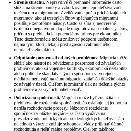
Šírenie strachu.
Nepravdivé či prehnané informácie často
slúžia na šírenie paniky a vzbudzovanie nepriateľstva voči
utečencom a migrantom. Zveličovanie počtu prichádzajúcich
migrantov, ako aj trestných činov spáchaných migrantmi
posilňuje xenofóbne nálady. Často sa šíria aj neoverené
tvrdenia o negatívnom dopade migrantov na sociálne systémy,
pričom sa prehliada ich potenciálny prínos pre ekonomiku.
Tieto dezinformácie môžu znižovať podporu utečencom,
najmä tým, ktorí utekajú pred agresiou zahraničného
nepriateľského aktéra.
Odpútanie pozornosti od iných problémov.
Migrácia môže
slúžiť ako nástroj na odvádzanie pozornosti od závažných
problémov, ako sú vojenské konflikty, ekonomická nestabilita
alebo politické škandály. Týmto spôsobom sa verejnosť a
médiá zameriavajú na tému migrácie, zatiaľ čo dôležité otázky
zostávajú v úzadí. Cieľom je zmierniť tlak na riešenie týchto
problémov a zakryť ich naliehavosť.
Polarizáciu spoločnosti.
Migrácia môže byť zneužitá na
prehlbovanie rozdelenia spoločnosti, čo oslabuje jej jednotu a
narúša rozhodovacie procesy. Názorové rozdelenie
spoločnosti v otázke migrácie sa často využíva na
presadzovanie politických alebo ideologických cieľov. Táto
nejednota výrazne znižuje schopnosť vlády prijímať účinné
rozhodnutia a riešiť reálne problémy. Cieľom takéhoto