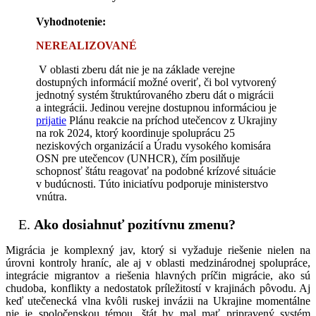
Vyhodnotenie:
NEREALIZOVANÉ
V oblasti zberu dát nie je na základe verejne
dostupných informácií možné overiť, či bol vytvorený
jednotný systém štruktúrovaného zberu dát o migrácii
a integrácii. Jedinou verejne dostupnou informáciou je
prijatie
Plánu reakcie na príchod utečencov z Ukrajiny
na rok 2024, ktorý koordinuje spoluprácu 25
neziskových organizácií a Úradu vysokého komisára
OSN pre utečencov (UNHCR), čím posilňuje
schopnosť štátu reagovať na podobné krízové situácie
v budúcnosti. Túto iniciatívu podporuje ministerstvo
vnútra.
Ako dosiahnuť pozitívnu zmenu?
Migrácia je komplexný jav, ktorý si vyžaduje riešenie nielen na
úrovni kontroly hraníc, ale aj v oblasti medzinárodnej spolupráce,
integrácie migrantov a riešenia hlavných príčin migrácie, ako sú
chudoba, konflikty a nedostatok príležitostí v krajinách pôvodu. Aj
keď utečenecká vlna kvôli ruskej invázii na Ukrajine momentálne
nie je spoločenskou témou, štát by mal mať pripravený systém