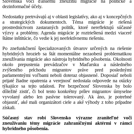
Slovenska voči ďalšiemu zneužitiu migrácie na politické a
dezinformačné účely.
Nedostatky pretrvávajú aj v oblasti legislatívy, ako aj v koncepčných
a strategických dokumentoch. Téma migrácie je riešená
prostredníctvom zastaraných politík, ktoré nereflektujú súčasné
výzvy a problémy. Agenda migrácie je roztrieštená medzi viaceré
štátne inštitúcie, čo vedie k jej neefektívnemu riešeniu.
Po znefunkčnení špecializovaných útvarov určených na riešenie
hybridných hrozieb sa štát momentálne nezaoberá problematikou
zneužívania migrácie ako nástroja hybridného pôsobenia. Okolnosti
okolo prepustenia prevádzačov v Maďarsku a následného
zvýšeného príchodu migrantov práve pred poslednými
parlamentnými voľbami neboli doteraz objasnené. Doposiaľ neboli
prijaté žiadne opatrenia a verejnosť nedostala odpovede na otázky
týkajúce sa tejto udalosti. Pre bezpečnosť Slovenska by bolo
dôležité zistiť, či bol tento konkrétny prílev migrantov úmyselne
vyvolaný alebo len pasívne tolerovaný. Ak áno, je potrebné
objasniť, aké mali organizátori ciele a aké výhody z toho prípadne
získali.
Súčasný stav robí Slovensko
výrazne zraniteľné
voči
zneužívaniu témy migrácie zahraničnými aktérmi v rámci
hybridného pôsobenia.