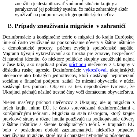
zneužitia je destabilizovať vnútornú situáciu krajiny a
paralyzovať jej politický systém, čo môže zahraničný aktér
využívať na podporu svojich geopolitických cieľov.
Prípady zneužívania migrácie v zahraničí
Dezinformácie a konšpiračné teórie o migrácii do krajín Európskej
únie sú často využívané na podkopávanie dôvery v štátne inštitúcie
a demokratické procesy, pričom zvyšujú spoločenské napätie.
Migranti bývajú vykresľovaní ako hrozba pre zdravie, bezpečnosť
či národnú identitu, čo niektoré politické skupiny zneužívajú najmä
v čase kríz, ako napríklad počas
príchodu
utečencov z Ukrajiny v
dôsledku ruskej agresie
.
Dezinformácie
vykresľovali
ukrajinských
utečencov ako bohatých jednotlivcov, ktorí dostávajú neprimeranú
sociálnu a finančnú podporu, zatiaľ čo miestni obyvatelia v núdzi
zostávajú bez pomoci. Objavili sa tiež nepodložené tvrdenia, že
Ukrajinci páchajú násilné trestné činy voči domácemu obyvateľstvu.
Nielen masívny príchod utečencov z Ukrajiny, ale aj migrácia z
iných krajín mimo EÚ, je často sprevádzaná dezinformáciami a
konšpiračnými teóriami. Migrácia sa stala nástrojom, ktorý krajne
pravicové strany a rôzne hnutia používajú na podkopávanie dôvery
v štátne inštitúcie a šírenie konšpiračných teórií. V krajinách EÚ
bolo v poslednom období zaznamenaných niekoľko prípadov
zneužívania migrácie, ktoré majú charakter hybridného pôsobenia.