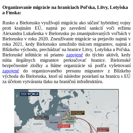
Organizovanie migrácie na hraniciach Poľska, Litvy, Lotyšska
a Fínska:
Rusko a Bielorusko využívajú migráciu ako súčasť hybridnej vojny
proti krajinám EÚ, najmä po zavedení sankcií voči režimu
Alexandra Lukašenka v Bielorusku po zmanipulovaných voľbách v
Bielorusku v roku 2020. Zneužívanie migrácie sa prejavilo najmä v
roku 2021, kedy Bielorusko umožnilo tisícom migrantov, najmä z
Blízkeho východu, prechádzať na hranice Litvy, Lotyšska a Poľska.
Bieloruské inštitúcie sú priamo
zapojené
do týchto aktivít, kedy
nútia ilegálnych migrantov prekračovať hranice. Bieloruské
bezpečnostné zložky a štátne organizácie sú podľa vyšetrovaní
zapojené
do organizovaného presunu migrantov z Blízkeho
východa do Bieloruska, ktorí sú následne posielaní na hranicu s EÚ
za účelom vytvárania tlaku na hraničnú infraštruktúru.