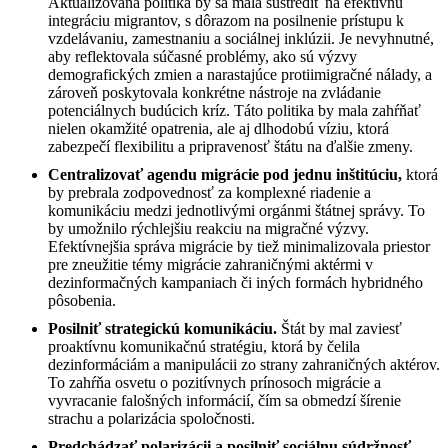
Aktualizovaná politika by sa mala sústrediť na efektívnu
integráciu migrantov, s dôrazom na posilnenie prístupu k
vzdelávaniu, zamestnaniu a sociálnej inklúzii. Je nevyhnutné,
aby reflektovala súčasné problémy, ako sú výzvy
demografických zmien a narastajúce protiimigračné nálady, a
zároveň poskytovala konkrétne nástroje na zvládanie
potenciálnych budúcich kríz. Táto politika by mala zahŕňať
nielen okamžité opatrenia, ale aj dlhodobú víziu, ktorá
zabezpečí flexibilitu a pripravenosť štátu na ďalšie zmeny.
Centralizovať agendu migrácie pod jednu inštitúciu,
ktorá
by prebrala zodpovednosť za komplexné riadenie a
komunikáciu medzi jednotlivými orgánmi štátnej správy. To
by umožnilo rýchlejšiu reakciu na migračné výzvy.
Efektívnejšia správa migrácie by tiež minimalizovala priestor
pre zneužitie témy migrácie zahraničnými aktérmi v
dezinformačných kampaniach či iných formách hybridného
pôsobenia.
Posilniť strategickú komunikáciu.
Štát by mal zaviesť
proaktívnu komunikačnú stratégiu, ktorá by čelila
dezinformáciám a manipulácii zo strany zahraničných aktérov.
To zahŕňa osvetu o pozitívnych prínosoch migrácie a
vyvracanie falošných informácií, čím sa obmedzí šírenie
strachu a polarizácia spoločnosti.
Predchádzať polarizácii a posilniť sociálnu súdržnosť.