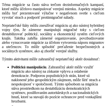
Téma migrácie sa často stáva terčom dezinformačných kampaní,
ktoré môžu účelovo manipulovať verejnú mienku. Aspekty migrácie
môžu byť prezentované výlučne v negatívnom svetle s cieľom
vyvolať strach a podporiť protiimigračné nálady.
Nepriateľské štáty môžu zneužívať migráciu aj ako nástroj hybridnej
vojny tým, že zámerne manipulujú migračné toky s cieľom
destabilizovať politický, sociálny a ekonomický systém cieľových
krajín. Taktika zahŕňa zámerné organizovanie, povzbudzovanie
alebo vynucovanie migrácie za účelom vytvorenia náporu migrantov
a utečencov. To môže spôsobiť preťaženie bezpečnostných a
sociálnych systémov, ako aj zhoršiť verejné služby.
Týmito aktivitami môže zahraničný nepriateľský aktér dosiahnuť:
Politickú manipuláciu
. Zahraničný aktér môže využiť
migráciu ako nástroj na získanie vplyvu a oslabenie
demokracie. Podporou populistických strán, ktoré sú
naklonené jeho geopolitickým záujmom, môže šíriť strach a
nespokojnosť v spoločnosti. Týmto spôsobom sa migrácia
stáva prostriedkom na destabilizáciu demokratických
systémov, posilňovaním autoritárskych a nacionalistických
hnutí, ktoré sa stavajú do pozície ochrancov pred vonkajšími
hrozbami.