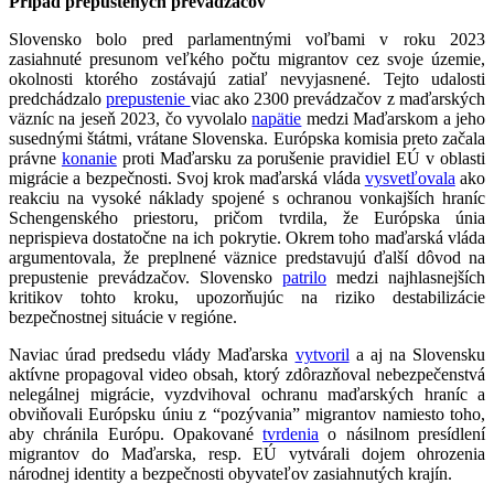
Prípad prepustených prevádzačov
Slovensko bolo pred parlamentnými voľbami v roku 2023
zasiahnuté presunom veľkého počtu migrantov cez svoje územie,
okolnosti ktorého zostávajú zatiaľ nevyjasnené. Tejto udalosti
predchádzalo
prepustenie
viac ako 2300 prevádzačov z maďarských
väzníc na jeseň 2023, čo vyvolalo
napätie
medzi Maďarskom a jeho
susednými štátmi, vrátane Slovenska. Európska komisia preto začala
právne
konanie
proti Maďarsku za porušenie pravidiel EÚ v oblasti
migrácie a bezpečnosti. Svoj krok maďarská vláda
vysvetľovala
ako
reakciu na vysoké náklady spojené s ochranou vonkajších hraníc
Schengenského priestoru, pričom tvrdila, že Európska únia
neprispieva dostatočne na ich pokrytie. Okrem toho maďarská vláda
argumentovala, že preplnené väznice predstavujú ďalší dôvod na
prepustenie prevádzačov. Slovensko
patrilo
medzi najhlasnejších
kritikov tohto kroku, upozorňujúc na riziko destabilizácie
bezpečnostnej situácie v regióne.
Naviac úrad predsedu vlády Maďarska
vytvoril
a aj na Slovensku
aktívne propagoval video obsah, ktorý zdôrazňoval nebezpečenstvá
nelegálnej migrácie, vyzdvihoval ochranu maďarských hraníc a
obviňovali Európsku úniu z “pozývania” migrantov namiesto toho,
aby chránila Európu. Opakované
tvrdenia
o násilnom presídlení
migrantov do Maďarska, resp. EÚ vytvárali dojem ohrozenia
národnej identity a bezpečnosti obyvateľov zasiahnutých krajín.