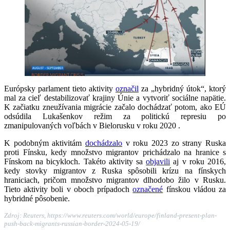
Európsky parlament tieto aktivity
označil
za „hybridný útok“, ktorý
mal za cieľ destabilizovať krajiny Únie a vytvoriť sociálne napätie.
K začiatku zneužívania migrácie začalo dochádzať potom, ako EÚ
odsúdila Lukašenkov režim za politickú represiu po
zmanipulovaných voľbách v Bielorusku v roku 2020 .
K podobným aktivitám
dochádzalo
v roku 2023 zo strany Ruska
proti Fínsku, kedy množstvo migrantov prichádzalo na hranice s
Fínskom na bicykloch. Takéto aktivity sa
objavili
aj v roku 2016,
kedy stovky migrantov z Ruska spôsobili krízu na fínskych
hraniciach, pričom množstvo migrantov dlhodobo žilo v Rusku.
Tieto aktivity boli v oboch prípadoch
označené
fínskou vládou za
hybridné pôsobenie.
Zdroj: Reuters, https://www.reuters.com/world/europe/finland-present-plan-
push-back-migrants-russian-border-2024-05-19/