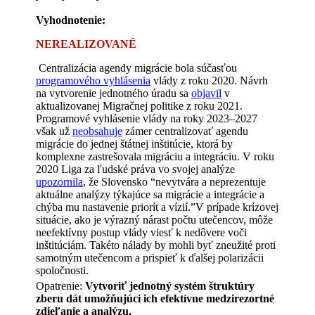
Vyhodnotenie:
NEREALIZOVANÉ
Centralizácia agendy migrácie bola súčasťou
programového vyhlásenia
vlády z roku 2020. Návrh
na vytvorenie jednotného úradu sa
objavil
v
aktualizovanej Migračnej politike z roku 2021.
Programové vyhlásenie vlády na roky 2023–2027
však už
neobsahuje
zámer centralizovať agendu
migrácie do jednej štátnej inštitúcie, ktorá by
komplexne zastrešovala migráciu a integráciu. V roku
2020 Liga za ľudské práva vo svojej analýze
upozornila
, že Slovensko “nevytvára a neprezentuje
aktuálne analýzy týkajúce sa migrácie a integrácie a
chýba mu nastavenie priorít a vízií.”V prípade krízovej
situácie, ako je výrazný nárast počtu utečencov, môže
neefektívny postup vlády viesť k nedôvere voči
inštitúciám. Takéto nálady by mohli byť zneužité proti
samotným utečencom a prispieť k ďalšej polarizácii
spoločnosti.
Opatrenie:
Vytvoriť jednotný systém štruktúry
zberu dát umožňujúci ich efektívne medzirezortné
zdieľanie a analýzu.