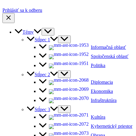
Prihlásiť sa k odberu
Témy
Stĺpec 1
Informačná oblasť
Spoločenská oblasť
Politika
Stĺpec 2
Diplomacia
Ekonomika
Infraštruktúra
Stĺpec 3
Kultúra
Kybernetický priestor
Obrana