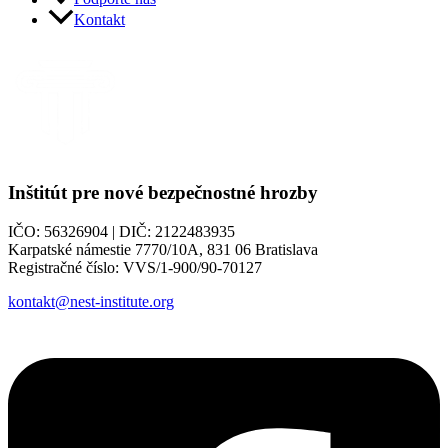
Kontakt
Inštitút pre nové bezpečnostné hrozby
IČO: 56326904 | DIČ: 2122483935
Karpatské námestie 7770/10A, 831 06 Bratislava
Registračné číslo: VVS/1-900/90-70127
kontakt@nest-institute.org