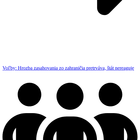
Voľby: Hrozba zasahovania zo zahraničia pretrváva, štát nereaguje