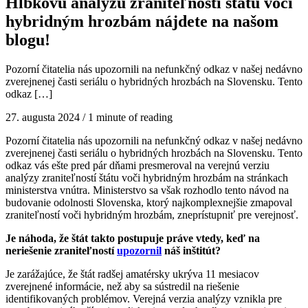
Hĺbkovú analýzu zraniteľností štátu voči
hybridným hrozbám nájdete na našom
blogu!
Pozorní čitatelia nás upozornili na nefunkčný odkaz v našej nedávno
zverejnenej časti seriálu o hybridných hrozbách na Slovensku. Tento
odkaz […]
27. augusta 2024
/
1 minute of reading
Pozorní čitatelia nás upozornili na nefunkčný odkaz v našej nedávno
zverejnenej časti seriálu o hybridných hrozbách na Slovensku. Tento
odkaz vás ešte pred pár dňami presmeroval na verejnú verziu
analýzy zraniteľností štátu voči hybridným hrozbám na stránkach
ministerstva vnútra. Ministerstvo sa však rozhodlo tento návod na
budovanie odolnosti Slovenska, ktorý najkomplexnejšie zmapoval
zraniteľností voči hybridným hrozbám, zneprístupniť pre verejnosť.
Je náhoda, že štát takto postupuje práve vtedy, keď na
neriešenie zraniteľností
upozornil
náš inštitút?
Je zarážajúce, že štát radšej amatérsky ukrýva 11 mesiacov
zverejnené informácie, než aby sa sústredil na riešenie
identifikovaných problémov. Verejná verzia analýzy vznikla pre