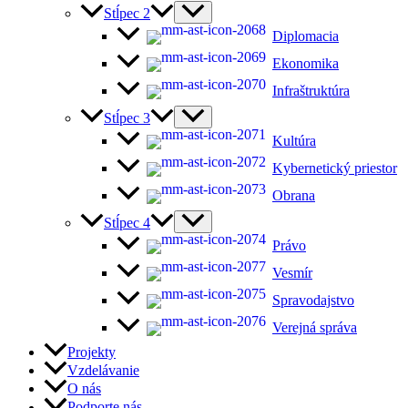
Stĺpec 2
Diplomacia
Ekonomika
Infraštruktúra
Stĺpec 3
Kultúra
Kybernetický priestor
Obrana
Stĺpec 4
Právo
Vesmír
Spravodajstvo
Verejná správa
Projekty
Vzdelávanie
O nás
Podporte nás