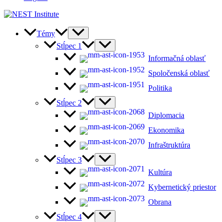
Témy
Stĺpec 1
Informačná oblasť
Spoločenská oblasť
Politika
Stĺpec 2
Diplomacia
Ekonomika
Infraštruktúra
Stĺpec 3
Kultúra
Kybernetický priestor
Obrana
Stĺpec 4