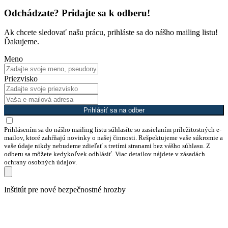
Odchádzate? Pridajte sa k odberu!
Ak chcete sledovať našu prácu, prihláste sa do nášho mailing listu!
Ďakujeme.
Meno
Priezvisko
Prihlásiť sa na odber
Prihlásením sa do nášho mailing listu súhlasíte so zasielaním príležitostných e-
mailov, ktoré zahŕňajú novinky o našej činnosti. Rešpektujeme vaše súkromie a
vaše údaje nikdy nebudeme zdieľať s tretími stranami bez vášho súhlasu. Z
odberu sa môžete kedykoľvek odhlásiť. Viac detailov nájdete v zásadách
ochrany osobných údajov.
Preskočiť
Inštitút pre nové bezpečnostné hrozby
na
obsah