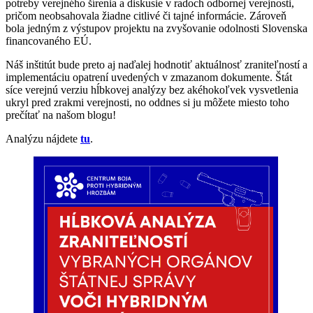
potreby verejného šírenia a diskusie v radoch odbornej verejnosti,
pričom neobsahovala žiadne citlivé či tajné informácie. Zároveň
bola jedným z výstupov projektu na zvyšovanie odolnosti Slovenska
financovaného EÚ.
Náš inštitút bude preto aj naďalej hodnotiť aktuálnosť zraniteľností a
implementáciu opatrení uvedených v zmazanom dokumente. Štát
síce verejnú verziu hĺbkovej analýzy bez akéhokoľvek vysvetlenia
ukryl pred zrakmi verejnosti, no oddnes si ju môžete miesto toho
prečítať na našom blogu!
Analýzu nájdete
tu
.