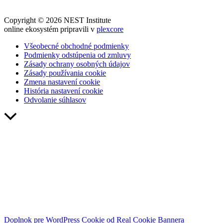
Copyright © 2026 NEST Institute
online ekosystém pripravili v
plexcore
Všeobecné obchodné podmienky
Podmienky odstúpenia od zmluvy
Zásady ochrany osobných údajov
Zásady používania cookie
Zmena nastavení cookie
História nastavení cookie
Odvolanie súhlasov
Návrat
hore
Doplnok pre WordPress Cookie od Real Cookie Bannera