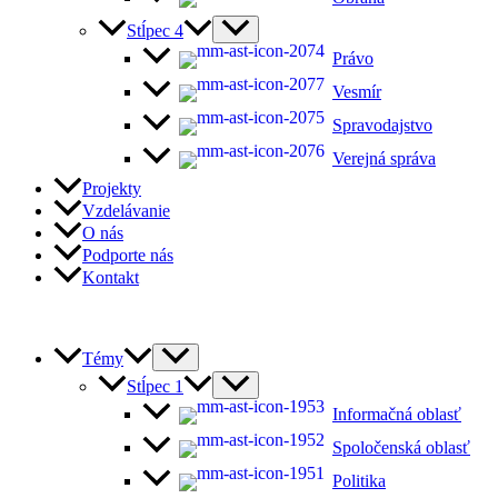
Stĺpec 4
Právo
Vesmír
Spravodajstvo
Verejná správa
Projekty
Vzdelávanie
O nás
Podporte nás
Kontakt
Témy
Stĺpec 1
Informačná oblasť
Spoločenská oblasť
Politika