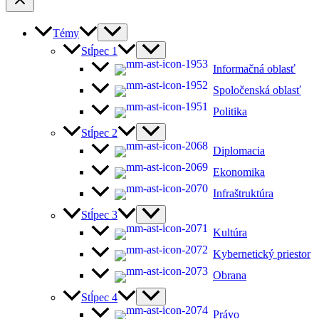
Témy
Stĺpec 1
Informačná oblasť
Spoločenská oblasť
Politika
Stĺpec 2
Diplomacia
Ekonomika
Infraštruktúra
Stĺpec 3
Kultúra
Kybernetický priestor
Obrana
Stĺpec 4
Právo