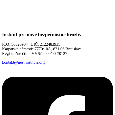
Inštitút pre nové bezpečnostné hrozby
IČO: 56326904 | DIČ: 2122483935
Karpatské námestie 7770/10A, 831 06 Bratislava
Registračné číslo: VVS/1-900/90-70127
kontakt@nest-institute.org