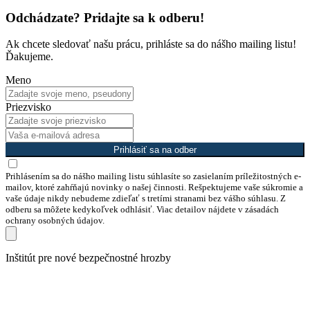
Odchádzate? Pridajte sa k odberu!
Ak chcete sledovať našu prácu, prihláste sa do nášho mailing listu!
Ďakujeme.
Meno
Priezvisko
Prihlásiť sa na odber
Prihlásením sa do nášho mailing listu súhlasíte so zasielaním príležitostných e-
mailov, ktoré zahŕňajú novinky o našej činnosti. Rešpektujeme vaše súkromie a
vaše údaje nikdy nebudeme zdieľať s tretími stranami bez vášho súhlasu. Z
odberu sa môžete kedykoľvek odhlásiť. Viac detailov nájdete v zásadách
ochrany osobných údajov.
Preskočiť
Inštitút pre nové bezpečnostné hrozby
na
obsah