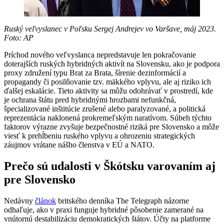
Ruský veľvyslanec v Poľsku Sergej Andrejev vo Varšave, máj 2023.
Foto: AP
Príchod nového veľvyslanca nepredstavuje len pokračovanie
doterajších ruských hybridných aktivít na Slovensku, ako je podpora
proxy združení typu Brat za Brata, šírenie dezinformácií a
propagandy či posilňovanie tzv. mäkkého vplyvu, ale aj riziko ich
ďalšej eskalácie. Tieto aktivity sa môžu odohrávať v prostredí, kde
je ochrana štátu pred hybridnými hrozbami nefunkčná,
špecializované inštitúcie zrušené alebo paralyzované, a politická
reprezentácia naklonená prokremeľským naratívom. Súbeh týchto
faktorov výrazne zvyšuje bezpečnostné riziká pre Slovensko a môže
viesť k prehĺbeniu ruského vplyvu a ohrozeniu strategických
záujmov vrátane nášho členstva v EÚ a NATO.
Prečo sú udalosti v Škótsku varovaním aj
pre Slovensko
Nedávny
článok
britského denníka The Telegraph názorne
odhaľuje, ako v praxi funguje hybridné pôsobenie zamerané na
vnútornú destabilizáciu demokratických štátov. Účty na platforme