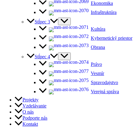
Ekonomika
Infraštruktúra
Stĺpec 3
Kultúra
Kybernetický priestor
Obrana
Stĺpec 4
Právo
Vesmír
Spravodajstvo
Verejná správa
Projekty
Vzdelávanie
O nás
Podporte nás
Kontakt