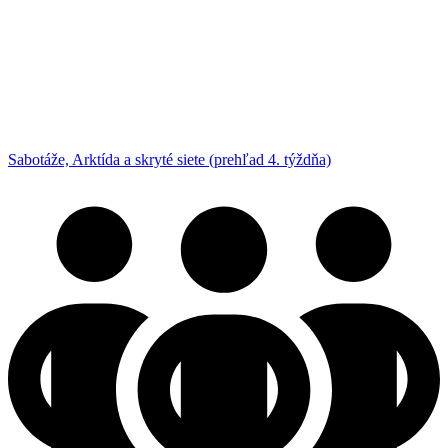
Sabotáže, Arktída a skryté siete (prehľad 4. týždňa)