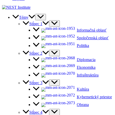
Témy
Stĺpec 1
Informačná oblasť
Spoločenská oblasť
Politika
Stĺpec 2
Diplomacia
Ekonomika
Infraštruktúra
Stĺpec 3
Kultúra
Kybernetický priestor
Obrana
Stĺpec 4