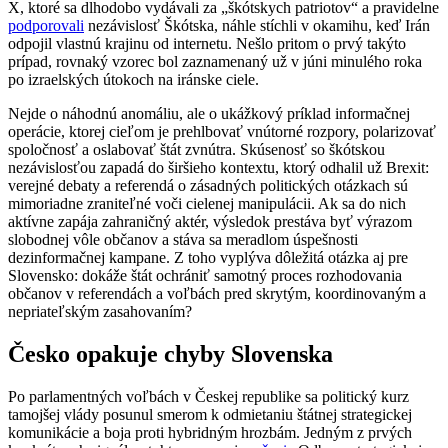
X, ktoré sa dlhodobo vydávali za „škótskych patriotov“ a pravidelne
podporovali
nezávislosť Škótska, náhle stíchli v okamihu, keď Irán
odpojil vlastnú krajinu od internetu. Nešlo pritom o prvý takýto
prípad, rovnaký vzorec bol zaznamenaný už v júni minulého roka
po izraelských útokoch na iránske ciele.
Nejde o náhodnú anomáliu, ale o ukážkový príklad informačnej
operácie, ktorej cieľom je prehlbovať vnútorné rozpory, polarizovať
spoločnosť a oslabovať štát zvnútra. Skúsenosť so škótskou
nezávislosťou zapadá do širšieho kontextu, ktorý odhalil už Brexit:
verejné debaty a referendá o zásadných politických otázkach sú
mimoriadne zraniteľné voči cielenej manipulácii. Ak sa do nich
aktívne zapája zahraničný aktér, výsledok prestáva byť výrazom
slobodnej vôle občanov a stáva sa meradlom úspešnosti
dezinformačnej kampane. Z toho vyplýva dôležitá otázka aj pre
Slovensko: dokáže štát ochrániť samotný proces rozhodovania
občanov v referendách a voľbách pred skrytým, koordinovaným a
nepriateľským zasahovaním?
Česko opakuje chyby Slovenska
Po parlamentných voľbách v Českej republike sa politický kurz
tamojšej vlády posunul smerom k odmietaniu štátnej strategickej
komunikácie a boja proti hybridným hrozbám. Jedným z prvých