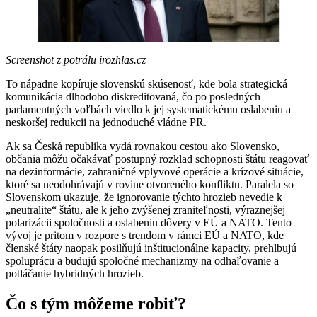
Screenshot z potrálu irozhlas.cz
To nápadne kopíruje slovenskú skúsenosť, kde bola strategická
komunikácia dlhodobo diskreditovaná, čo po posledných
parlamentných voľbách viedlo k jej systematickému oslabeniu a
neskoršej redukcii na jednoduché vládne PR.
Ak sa Česká republika vydá rovnakou cestou ako Slovensko,
občania môžu očakávať postupný rozklad schopnosti štátu reagovať
na dezinformácie, zahraničné vplyvové operácie a krízové situácie,
ktoré sa neodohrávajú v rovine otvoreného konfliktu. Paralela so
Slovenskom ukazuje, že ignorovanie týchto hrozieb nevedie k
„neutralite“ štátu, ale k jeho zvýšenej zraniteľnosti, výraznejšej
polarizácii spoločnosti a oslabeniu dôvery v EÚ a NATO. Tento
vývoj je pritom v rozpore s trendom v rámci EÚ a NATO, kde
členské štáty naopak posilňujú inštitucionálne kapacity, prehlbujú
spoluprácu a budujú spoločné mechanizmy na odhaľovanie a
potláčanie hybridných hrozieb.
Čo s tým môžeme robiť?