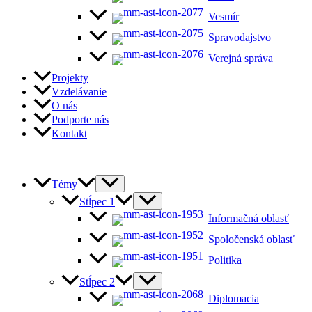
Vesmír
Spravodajstvo
Verejná správa
Projekty
Vzdelávanie
O nás
Podporte nás
Kontakt
Témy
Stĺpec 1
Informačná oblasť
Spoločenská oblasť
Politika
Stĺpec 2
Diplomacia