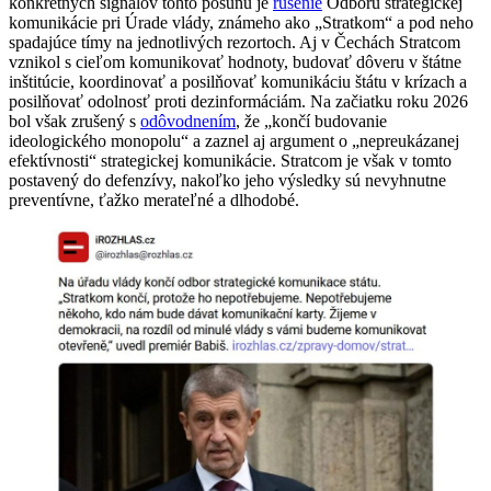
konkrétnych signálov tohto posunu je
rušenie
Odboru strategickej
komunikácie pri Úrade vlády, známeho ako „Stratkom“ a pod neho
spadajúce tímy na jednotlivých rezortoch. Aj v Čechách Stratcom
vznikol s cieľom komunikovať hodnoty, budovať dôveru v štátne
inštitúcie, koordinovať a posilňovať komunikáciu štátu v krízach a
posilňovať odolnosť proti dezinformáciám. Na začiatku roku 2026
bol však zrušený s
odôvodnením
, že „končí budovanie
ideologického monopolu“ a zaznel aj argument o „nepreukázanej
efektívnosti“ strategickej komunikácie. Stratcom je však v tomto
postavený do defenzívy, nakoľko jeho výsledky sú nevyhnutne
preventívne, ťažko merateľné a dlhodobé.