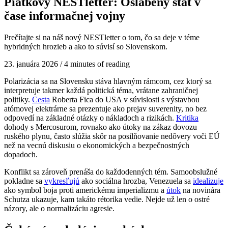
Piatkový NESTletter: Oslabený štát v
čase informačnej vojny
Prečítajte si na náš nový NESTletter o tom, čo sa deje v téme
hybridných hrozieb a ako to súvisí so Slovenskom.
23. januára 2026
/
4 minutes of reading
Polarizácia sa na Slovensku stáva hlavným rámcom, cez ktorý sa
interpretuje takmer každá politická téma, vrátane zahraničnej
politiky.
Cesta
Roberta Fica do USA v súvislosti s výstavbou
atómovej elektrárne sa prezentuje ako prejav suverenity, no bez
odpovedí na základné otázky o nákladoch a rizikách.
Kritika
dohody s Mercosurom, rovnako ako útoky na zákaz dovozu
ruského plynu, často slúžia skôr na posilňovanie nedôvery voči EÚ
než na vecnú diskusiu o ekonomických a bezpečnostných
dopadoch.
Konflikt sa zároveň prenáša do každodenných tém. Samoobslužné
pokladne sa
vykresľujú
ako sociálna hrozba, Venezuela sa
idealizuje
ako symbol boja proti americkému imperializmu a
útok
na novinára
Schutza ukazuje, kam takáto rétorika vedie. Nejde už len o ostré
názory, ale o normalizáciu agresie.