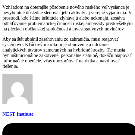
Vzhľadom na doterajšie pôsobenie nového ruského veľvyslanca je
nevyhnutné dôsledne sledovať jeho aktivity aj verejné vyjadrenia. V
prostredí, kde štátne inštitúcie zlyhávajú alebo nekonajú, zostáva
odhaľovanie problematickej činnosti ruskej ambasády predovšetkým
na pleciach občianskej spoločnosti a investigatívnych novinárov.
Aby sa štát ubránil zasahovaniu zo zahraničia, musí reagovať
systémovo. Kľúčovým krokom je obnovenie a udržanie
analytických útvarov zameraných na hybridné hrozby. Tie musia
byť inštitucionálne zakotvené, personálne stabilné, dokážu mapovať
informačné operácie, včas upozorňovať na riziká a navrhovať
riešenia.
NEST Institute