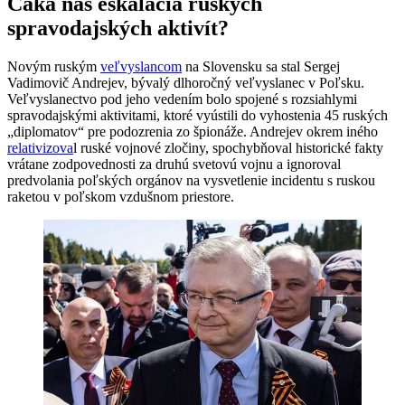
Čaká nás eskalácia ruských
spravodajských aktivít?
Novým ruským
veľvyslancom
na Slovensku sa stal Sergej
Vadimovič Andrejev, bývalý dlhoročný veľvyslanec v Poľsku.
Veľvyslanectvo pod jeho vedením bolo spojené s rozsiahlymi
spravodajskými aktivitami, ktoré vyústili do vyhostenia 45 ruských
„diplomatov“ pre podozrenia zo špionáže. Andrejev okrem iného
relativizova
l ruské vojnové zločiny, spochybňoval historické fakty
vrátane zodpovednosti za druhú svetovú vojnu a ignoroval
predvolania poľských orgánov na vysvetlenie incidentu s ruskou
raketou v poľskom vzdušnom priestore.