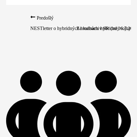
Predošlý
NESTletter o hybridných hrozbách v SR (od 16.7.2025
Za kulisami hybridnej vojny (3