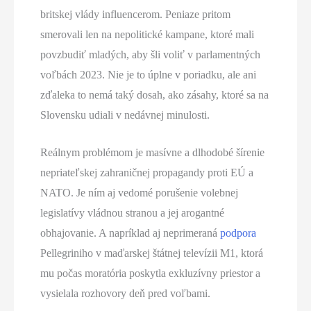
britskej vlády influencerom. Peniaze pritom
smerovali len na nepolitické kampane, ktoré mali
povzbudiť mladých, aby šli voliť v parlamentných
voľbách 2023. Nie je to úplne v poriadku, ale ani
zďaleka to nemá taký dosah, ako zásahy, ktoré sa na
Slovensku udiali v nedávnej minulosti.
Reálnym problémom je masívne a dlhodobé šírenie
nepriateľskej zahraničnej propagandy proti EÚ a
NATO. Je ním aj vedomé porušenie volebnej
legislatívy vládnou stranou a jej arogantné
obhajovanie. A napríklad aj neprimeraná
podpora
Pellegriniho v maďarskej štátnej televízii M1, ktorá
mu počas moratória poskytla exkluzívny priestor a
vysielala rozhovory deň pred voľbami.