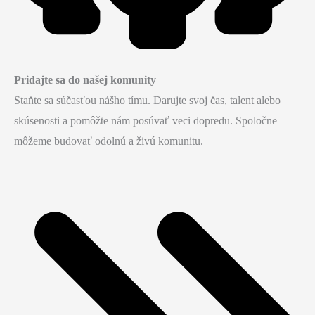
Pridajte sa do našej komunity
Staňte sa súčasťou nášho tímu. Darujte svoj čas, talent alebo
skúsenosti a pomôžte nám posúvať veci dopredu. Spoločne
môžeme budovať odolnú a živú komunitu.