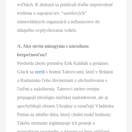
voľbách. K diskusii sa pridávali ďalšie nepotvrdené
tvrdenia o zapojení tzv. “sorošových”
mimovládnych organizácií a influencerov do
údajného ovplyvňovania volieb.
A. Ako súvisí mizogýnia s národnou
bezpečnosťou?
Predseda zboru premiéra Erik Kaliňák a poslanec
Gluck sa
stretli
s bratmi Tateovcami, ktorí v Británii
a Rumunsku čelia obvineniam z obchodovania s
ľuďmi a znásilnenia. Tateovci nielen verejne
propagujú ideológiu mužskej nadradenosti, ale aj
spochybňujú obranu Ukrajiny a označujú Vladimíra
Putina za silného lídra, ktorý chráni ruské hodnoty.
Takéto stretnutie legitimizuje ich postoje a
normalizuje prostredie, v ktorom sú ženy utláčané,