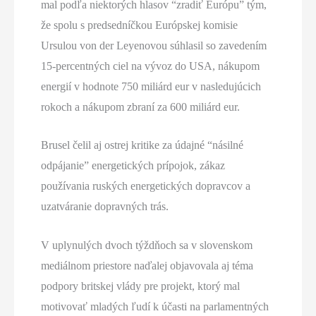
mal podľa niektorých hlasov “zradiť Európu” tým,
že spolu s predsedníčkou Európskej komisie
Ursulou von der Leyenovou súhlasil so zavedením
15-percentných ciel na vývoz do USA, nákupom
energií v hodnote 750 miliárd eur v nasledujúcich
rokoch a nákupom zbraní za 600 miliárd eur.
Brusel čelil aj ostrej kritike za údajné “násilné
odpájanie” energetických prípojok, zákaz
používania ruských energetických dopravcov a
uzatváranie dopravných trás.
V uplynulých dvoch týždňoch sa v slovenskom
mediálnom priestore naďalej objavovala aj téma
podpory britskej vlády pre projekt, ktorý mal
motivovať mladých ľudí k účasti na parlamentných