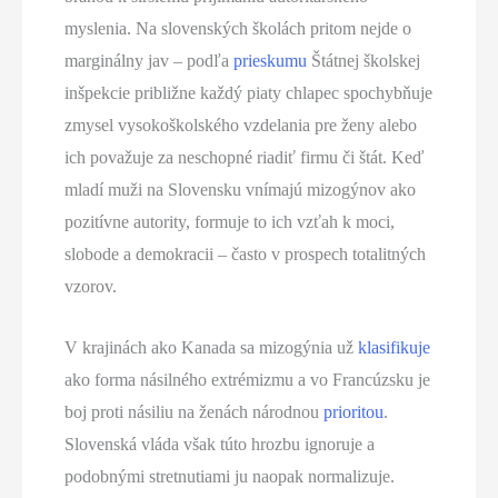
myslenia. Na slovenských školách pritom nejde o
marginálny jav – podľa
prieskumu
Štátnej školskej
inšpekcie približne každý piaty chlapec spochybňuje
zmysel vysokoškolského vzdelania pre ženy alebo
ich považuje za neschopné riadiť firmu či štát. Keď
mladí muži na Slovensku vnímajú mizogýnov ako
pozitívne autority, formuje to ich vzťah k moci,
slobode a demokracii – často v prospech totalitných
vzorov.
V krajinách ako Kanada sa mizogýnia už
klasifikuje
ako forma násilného extrémizmu a vo Francúzsku je
boj proti násiliu na ženách národnou
prioritou
.
Slovenská vláda však túto hrozbu ignoruje a
podobnými stretnutiami ju naopak normalizuje.