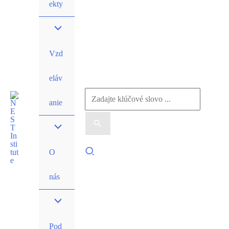
ekty
Vzd
eláv
Vyhľadať:
anie
Hľadať
O
nás
Pod