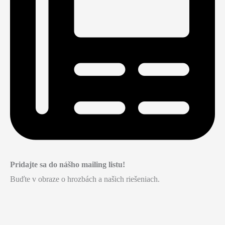
Pridajte sa do nášho mailing listu!
Buďte v obraze o hrozbách a našich riešeniach.