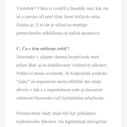
Výsledok? Vláda si vymýšľa škandály tam, kde nie
sú a zatvára oči pred tými, ktoré kričia do neba.
Otázka je, či to nie je súčasťou stratégie
premysleného odkláňania od našich spojencov.
C. Čo s tým môžeme robiť?
Slovensko v záujme vlastnej bezpečnosti musí
prísne dbať aj na dodržiavanie volebných zákonov.
Politici si musia uvedomiť, že krátkodobé politické
“zisky” sú nepomerne menej dôležité ako strata
dôvery v štát a v neposlednom rade aj ohrozenie
odolnosti Slovenska voči hybridnému pôsobeniu.
Predstavitelia vlády majú tiež byť príkladom
hodnotového líderstva. Ak legitimizujú mizogýnne