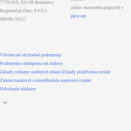
7770/10A, 831 06 Bratislava
online ekosystém pripravili v
Registračné číslo: VVS/1-
plexcore
900/90-70127
Všeobecné obchodné podmienky
Podmienky odstúpenia od zmluvy
Zásady ochrany osobných údajov
Zásady používania cookie
Zmena nastavení cookie
História nastavení cookie
Odvolanie súhlasov
Návrat
hore