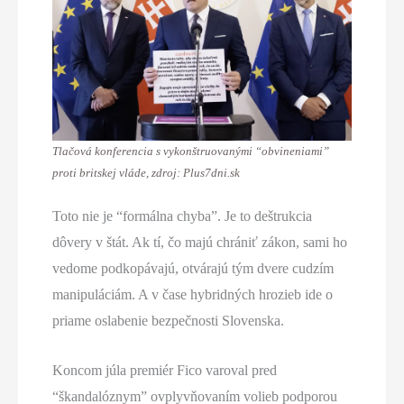
Tlačová konferencia s vykonštruovanými “obvineniami”
proti britskej vláde, zdroj: Plus7dni.sk
Toto nie je “formálna chyba”. Je to deštrukcia
dôvery v štát. Ak tí, čo majú chrániť zákon, sami ho
vedome podkopávajú, otvárajú tým dvere cudzím
manipuláciám. A v čase hybridných hrozieb ide o
priame oslabenie bezpečnosti Slovenska.
Koncom júla premiér Fico varoval pred
“škandalóznym” ovplyvňovaním volieb podporou