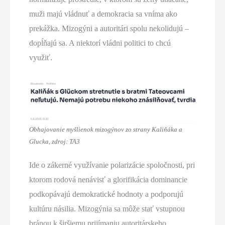
muži majú vládnuť a demokracia sa vníma ako
prekážka. Mizogýni a autoritári spolu nekolidujú –
dopĺňajú sa. A niektorí vládni politici to chcú
využiť.
Obhajovanie myšlienok mizogýnov zo strany Kaliňáka a
Glucka, zdroj: TA3
Ide o zákerné využívanie polarizácie spoločnosti, pri
ktorom rodová nenávisť a glorifikácia dominancie
podkopávajú demokratické hodnoty a podporujú
kultúru násilia. Mizogýnia sa môže stať vstupnou
bránou k širšiemu prijímaniu autoritárskeho