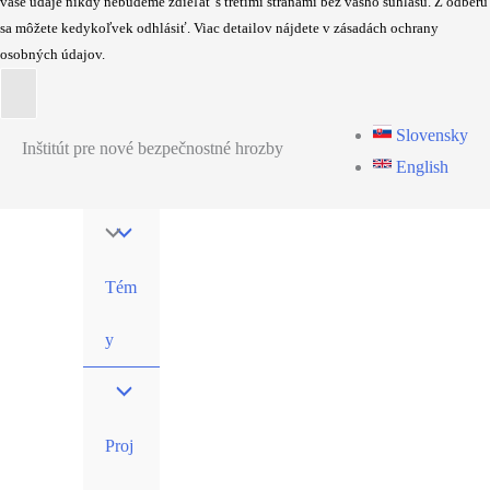
vaše údaje nikdy nebudeme zdieľať s tretími stranami bez vášho súhlasu. Z odberu
sa môžete kedykoľvek odhlásiť. Viac detailov nájdete v zásadách ochrany
osobných údajov.
Preskočiť
Slovensky
Inštitút pre nové bezpečnostné hrozby
na
English
obsah
Tém
y
Proj