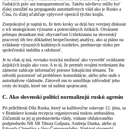
ľudských práv ani transparentnosťou. Takéto návštevy môžu byť
ďalej zneužité na propagandu autoritatívnych vlád ako je Rusko a
Čína, čo ďalej uľahčuje vplyvové operácií týchto krajín.
Znepokojivé je najmä to, že tieto kroky sa dejú bez verejnej diskusie
o ich strategickom význame a potenciálnych rizikách. Otváranie
prístupu desiatkam tisíc obyvateľom Uzbekistanu na slovenský
pracovný trh bez dôkladnej bezpečnostnej analýzy, ako aj plánu na
zvládanie výrazných kultúrnych rozdielov, predstavuje riziko pre
spoločenskú stabilitu a odolnosť.
Je tu však aj iná, rovnako toxická možnosť ako vysvetliť uvádzanie
ázijských krajín ako vzor. A to tá, že premiér svojimi tvrdeniami iba
zámerne zahlcuje informačný priestor šokujúcimi témami. Tie
odvedú pozornosť od problémov konsolidácie, alebo jeho snáh o
autoritatívne vládnutie. Zároveň mu to umožňuje zdôvodniť jeho
cesty do krajín, ktoré nie sú našimi spojencami.
C. Ako slovenskí politici normalizujú ruskú agresiu
Pri príležitosti Dňa Ruska, ktorý sa každoročne oslavuje 12. júna, sa
v Bratislave konala recepcia organizovaná ruskou ambasádou.
Zúčastnili sa jej aj predstavitelia vlády, vrátane obžalovaného
podpredsedu NR SR Tibora Gašpara, Andreja Danka, alebo aj
Eduarda Chmelára a Jána Čarnogurského. Niektorí slovenskí