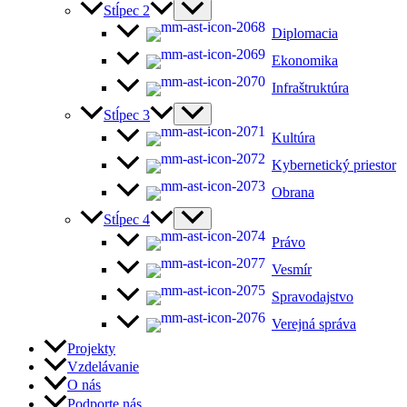
Stĺpec 2
Diplomacia
Ekonomika
Infraštruktúra
Stĺpec 3
Kultúra
Kybernetický priestor
Obrana
Stĺpec 4
Právo
Vesmír
Spravodajstvo
Verejná správa
Projekty
Vzdelávanie
O nás
Podporte nás