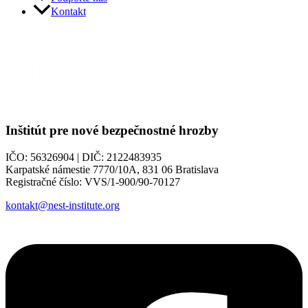
Kontakt
Inštitút pre nové bezpečnostné hrozby
IČO: 56326904 | DIČ: 2122483935
Karpatské námestie 7770/10A, 831 06 Bratislava
Registračné číslo: VVS/1-900/90-70127
kontakt@nest-institute.org