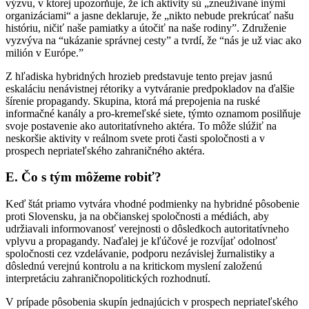
výzvu, v ktorej upozorňuje, že ich aktivity sú „zneužívané inými
organizáciami“ a jasne deklaruje, že „nikto nebude prekrúcať našu
históriu, ničiť naše pamiatky a útočiť na naše rodiny”. Združenie
vyzvýva na “ukázanie správnej cesty” a tvrdí, že “nás je už viac ako
milión v Európe.”
Z hľadiska hybridných hrozieb predstavuje tento prejav jasnú
eskaláciu nenávistnej rétoriky a vytváranie predpokladov na ďalšie
šírenie propagandy. Skupina, ktorá má prepojenia na ruské
informačné kanály a pro-kremeľské siete, týmto oznamom posilňuje
svoje postavenie ako autoritatívneho aktéra. To môže slúžiť na
neskoršie aktivity v reálnom svete proti časti spoločnosti a v
prospech nepriateľského zahraničného aktéra.
E.
Čo s tým môžeme robiť?
Keď štát priamo vytvára vhodné podmienky na hybridné pôsobenie
proti Slovensku, ja na občianskej spoločnosti a médiách, aby
udržiavali informovanosť verejnosti o dôsledkoch autoritatívneho
vplyvu a propagandy. Naďalej je kľúčové je rozvíjať odolnosť
spoločnosti cez vzdelávanie, podporu nezávislej žurnalistiky a
dôslednú verejnú kontrolu a na kritickom myslení založenú
interpretáciu zahraničnopolitických rozhodnutí.
V prípade pôsobenia skupín jednajúcich v prospech nepriateľského