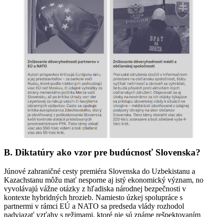
B. Diktatúry ako vzor pre budúcnosť Slovenska?
Júnové zahraničné cesty premiéra Slovenska do Uzbekistanu a
Kazachstanu môžu mať nesporne aj istý ekonomický význam, no
vyvolávajú vážne otázky z hľadiska národnej bezpečnosti v
kontexte hybridných hrozieb. Namiesto úzkej spolupráce s
partnermi v rámci EÚ a NATO sa predseda vlády rozhodol
nadviazať vzťahy s režimami, ktoré nie sú známe rešpektovaním