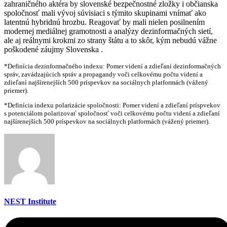
zahraničného aktéra by slovenské bezpečnostné zložky i občianska
spoločnosť mali vývoj súvisiaci s týmito skupinami vnímať ako
latentnú hybridnú hrozbu. Reagovať by mali nielen posilnením
modernej mediálnej gramotnosti a analýzy dezinformačných sietí,
ale aj reálnymi krokmi zo strany štátu a to skôr, kým nebudú vážne
poškodené záujmy Slovenska .
*Definícia dezinformačného indexu: Pomer videní a zdieľaní dezinformačných
správ, zavádzajúcich správ a propagandy voči celkovému počtu videní a
zdieľaní najšírenejších 500 príspevkov na sociálnych platformách (vážený
priemer).
*Definícia indexu polarizácie spoločnosti: Pomer videní a zdieľaní príspvekov
s potenciálom polarizovať spoločnosť voči celkovému počtu videní a zdieľaní
najšírenejších 500 príspevkov na sociálnych platformách (vážený priemer).
NEST Institute