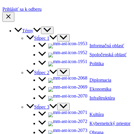
Prihlásiť sa k odberu
Témy
Stĺpec 1
Informačná oblasť
Spoločenská oblasť
Politika
Stĺpec 2
Diplomacia
Ekonomika
Infraštruktúra
Stĺpec 3
Kultúra
Kybernetický priestor
Obrana