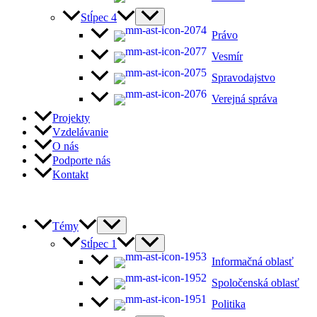
Stĺpec 4
Právo
Vesmír
Spravodajstvo
Verejná správa
Projekty
Vzdelávanie
O nás
Podporte nás
Kontakt
Témy
Stĺpec 1
Informačná oblasť
Spoločenská oblasť
Politika