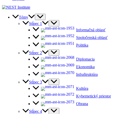
Témy
Stĺpec 1
Informačná oblasť
Spoločenská oblasť
Politika
Stĺpec 2
Diplomacia
Ekonomika
Infraštruktúra
Stĺpec 3
Kultúra
Kybernetický priestor
Obrana
Stĺpec 4