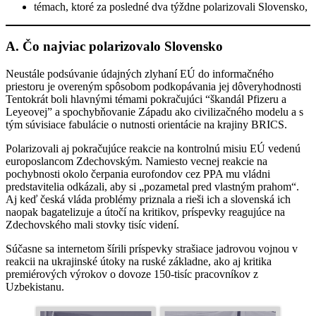
témach, ktoré za posledné dva týždne polarizovali Slovensko,
A. Čo najviac polarizovalo Slovensko
Neustále podsúvanie údajných zlyhaní EÚ do informačného
priestoru je overeným spôsobom podkopávania jej dôveryhodnosti
Tentokrát boli hlavnými témami pokračujúci “škandál Pfizeru a
Leyeovej” a spochybňovanie Západu ako civilizačného modelu a s
tým súvisiace fabulácie o nutnosti orientácie na krajiny BRICS.
Polarizovali aj pokračujúce reakcie na kontrolnú misiu EÚ vedenú
europoslancom Zdechovským. Namiesto vecnej reakcie na
pochybnosti okolo čerpania eurofondov cez PPA mu vládni
predstavitelia odkázali, aby si „pozametal pred vlastným prahom“.
Aj keď česká vláda problémy priznala a rieši ich a slovenská ich
naopak bagatelizuje a útočí na kritikov, príspevky reagujúce na
Zdechovského mali stovky tisíc videní.
Súčasne sa internetom šírili príspevky strašiace jadrovou vojnou v
reakcii na ukrajinské útoky na ruské základne, ako aj kritika
premiérových výrokov o dovoze 150-tisíc pracovníkov z
Uzbekistanu.