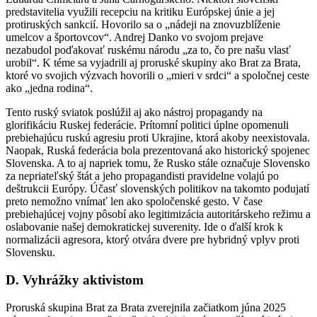
predstavitelia využili recepciu na kritiku Európskej únie a jej
protiruských sankcií. Hovorilo sa o „nádeji na znovuzblíženie
umelcov a športovcov“. Andrej Danko vo svojom prejave
nezabudol poďakovať ruskému národu „za to, čo pre našu vlasť
urobil“. K téme sa vyjadrili aj proruské skupiny ako Brat za Brata,
ktoré vo svojich výzvach hovorili o „mieri v srdci“ a spoločnej ceste
ako „jedna rodina“.
Tento ruský sviatok poslúžil aj ako nástroj propagandy na
glorifikáciu Ruskej federácie. Prítomní politici úplne opomenuli
prebiehajúcu ruskú agresiu proti Ukrajine, ktorá akoby neexistovala.
Naopak, Ruská federácia bola prezentovaná ako historický spojenec
Slovenska. A to aj napriek tomu, že Rusko stále označuje Slovensko
za nepriateľský štát a jeho propagandisti pravidelne volajú po
deštrukcii Európy. Účasť slovenských politikov na takomto podujatí
preto nemožno vnímať len ako spoločenské gesto. V čase
prebiehajúcej vojny pôsobí ako legitimizácia autoritárskeho režimu a
oslabovanie našej demokratickej suverenity. Ide o ďalší krok k
normalizácii agresora, ktorý otvára dvere pre hybridný vplyv proti
Slovensku.
D. Vyhrážky aktivistom
Proruská skupina Brat za Brata zverejnila začiatkom júna 2025