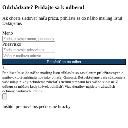
Odchádzate? Pridajte sa k odberu!
Ak chcete sledovať našu prácu, prihláste sa do nášho mailing listu!
Ďakujeme.
Meno
Priezvisko
Prihlásiť sa na odber
Prihlásením sa do nášho mailing listu súhlasíte so zasielaním príležitostných e-
mailov, ktoré zahŕňajú novinky o našej činnosti. Rešpektujeme vaše súkromie a
vaše údaje nikdy nebudeme zdieľať s tretími stranami bez vášho súhlasu. Z
odberu sa môžete kedykoľvek odhlásiť. Viac detailov nájdete v zásadách
ochrany osobných údajov.
Preskočiť
Inštitút pre nové bezpečnostné hrozby
na
obsah