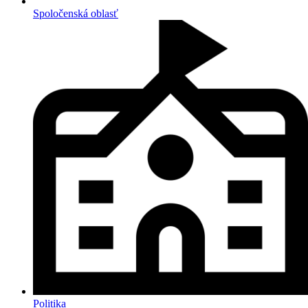
Spoločenská oblasť
Politika