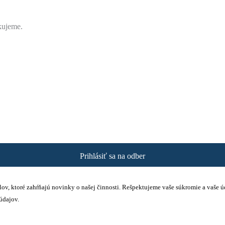
akujeme.
Prihlásiť sa na odber
ailov, ktoré zahŕňajú novinky o našej činnosti. Rešpektujeme vaše súkromie a vaše 
údajov.