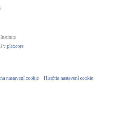
g
nstitute
li v
plexcore
a nastavení cookie
História nastavení cookie