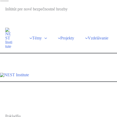
Preskočiť
Inštitút pre nové bezpečnostné hrozby
na
obsah
Témy
Projekty
Vzdelávanie
Pokladňa